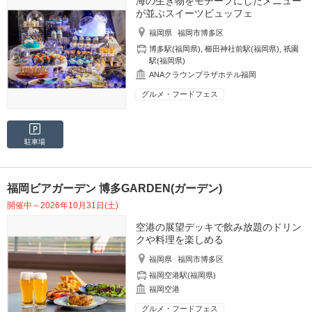
海の生き物をモチーフにしたメニュー
が並ぶスイーツビュッフェ
福岡県
福岡市博多区
博多駅(福岡県)
,
櫛田神社前駅(福岡県)
,
祇園
駅(福岡県)
ANAクラウンプラザホテル福岡
グルメ・フードフェス
駐車場
福岡ビアガーデン 博多GARDEN(ガーデン)
開催中～2026年10月31日(土)
空港の展望デッキで飲み放題のドリン
クや料理を楽しめる
福岡県
福岡市博多区
福岡空港駅(福岡県)
福岡空港
グルメ・フードフェス