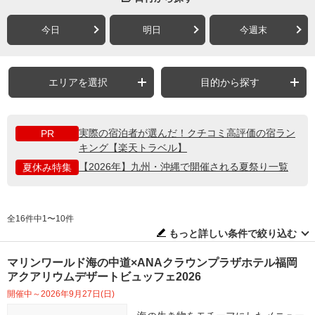
今日
明日
今週末
エリアを選択
目的から探す
実際の宿泊者が選んだ！クチコミ高評価の宿ラン
PR
キング【楽天トラベル】
【2026年】九州・沖縄で開催される夏祭り一覧
夏休み特集
全16件中1〜10件
もっと詳しい条件で絞り込む
マリンワールド海の中道×ANAクラウンプラザホテル福岡
アクアリウムデザートビュッフェ2026
開催中～2026年9月27日(日)