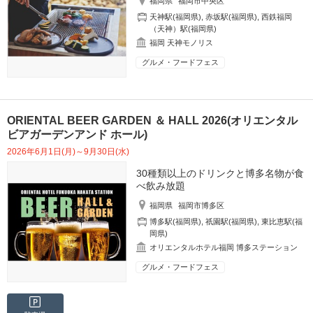
福岡県
福岡市中央区
天神駅(福岡県)
,
赤坂駅(福岡県)
,
西鉄福岡
（天神）駅(福岡県)
福岡 天神モノリス
グルメ・フードフェス
ORIENTAL BEER GARDEN ＆ HALL 2026(オリエンタル
ビアガーデンアンド ホール)
2026年6月1日(月)～9月30日(水)
30種類以上のドリンクと博多名物が食
べ飲み放題
福岡県
福岡市博多区
博多駅(福岡県)
,
祇園駅(福岡県)
,
東比恵駅(福
岡県)
オリエンタルホテル福岡 博多ステーション
グルメ・フードフェス