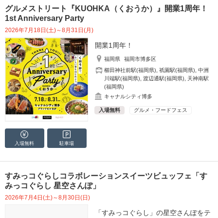
グルメストリート『KUOHKA（くおうか）』開業1周年！
1st Anniversary Party
2026年7月18日(土)～8月31日(月)
開業1周年！
福岡県
福岡市博多区
櫛田神社前駅(福岡県)
,
祇園駅(福岡県)
,
中洲
川端駅(福岡県)
,
渡辺通駅(福岡県)
,
天神南駅
(福岡県)
キャナルシティ博多
入場無料
グルメ・フードフェス
入場無料
駐車場
すみっコぐらしコラボレーションスイーツビュッフェ「す
みっコぐらし 星空さんぽ」
2026年7月4日(土)～8月30日(日)
「すみっコぐらし」の星空さんぽをテ