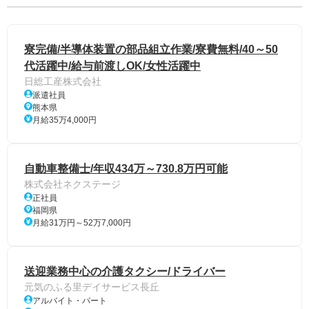
寮完備/半導体装置の部品組立作業/寮費無料/40～50
代活躍中/給与前渡しOK/女性活躍中
日総工産株式会社
派遣社員
熊本県
月給35万4,000円
自動車整備士/年収434万～730.8万円可能
株式会社ネクステージ
正社員
福岡県
月給31万円～52万7,000円
送迎業務中心の介護タクシー/ドライバー
元気のふる里デイサービス長丘
アルバイト・パート