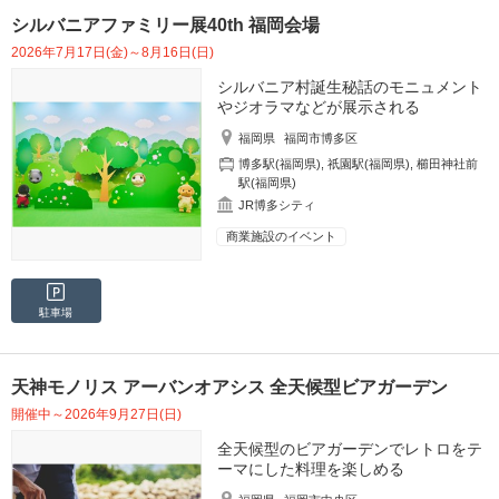
シルバニアファミリー展40th 福岡会場
2026年7月17日(金)～8月16日(日)
シルバニア村誕生秘話のモニュメント
やジオラマなどが展示される
福岡県
福岡市博多区
博多駅(福岡県)
,
祇園駅(福岡県)
,
櫛田神社前
駅(福岡県)
JR博多シティ
商業施設のイベント
駐車場
天神モノリス アーバンオアシス 全天候型ビアガーデン
開催中～2026年9月27日(日)
全天候型のビアガーデンでレトロをテ
ーマにした料理を楽しめる