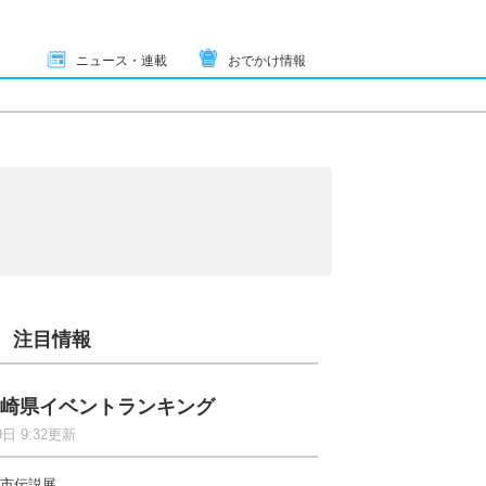
ニュース・連載
おでかけ情報
注目情報
崎県イベントランキング
9日 9:32更新
市伝説展