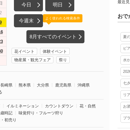
最近見
日
今日
明日
2
おで
よく使われる検索条件
今週末
9
16
8月すべてのイベント
夏
23
ビ
30
花イベント
体験イベント
物産展・観光フェア
祭り
水
20
七
長崎県
熊本県
大分県
鹿児島県
沖縄県
る
リ
葉
イルミネーション
カウントダウン
花・自然
お
・歳時記
味覚狩り・フルーツ狩り
プ
袋・初売り