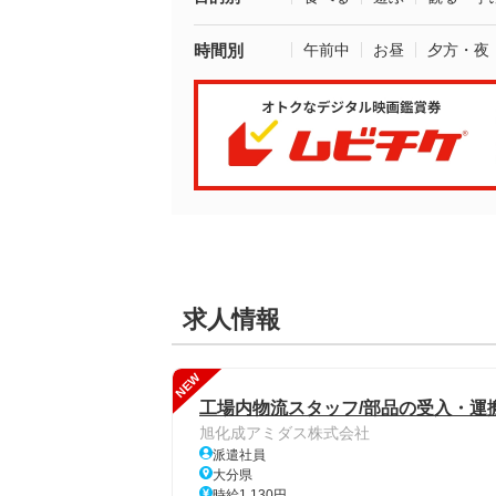
時間別
午前中
お昼
夕方・夜
求人情報
NEW
工場内物流スタッフ/部品の受入・運
旭化成アミダス株式会社
派遣社員
大分県
時給1,130円