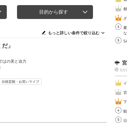
都
目的から探す
ざ
夏
もっと詳しい条件で絞り込む
な
S
くだ」
ではの美と迫力
宮
市
8月
伝統芸能・お笑いライブ
イ
宮
下
観
日