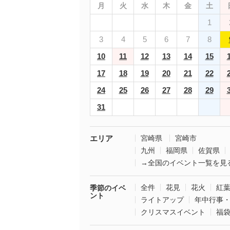
月
火
水
木
金
土
1
3
4
5
6
7
8
10
11
12
13
14
15
17
18
19
20
21
22
24
25
26
27
28
29
31
エリア
宮崎県
宮崎市
九州
福岡県
佐賀県
→全国のイベント一覧を見
全件
花見
花火
紅
季節のイベ
ント
ライトアップ
年中行事
クリスマスイベント
福