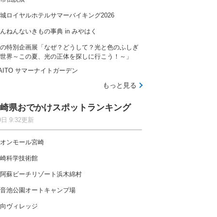
城ロイヤルホテルサマーバイキング2026
んねんないきもの事典 in みやはく
の特別企画展「なぜ？どうして？光と色のふしぎ
世界～この夏、光の正体を探しに行こう！～」
AITO サマーナイトガーデン
もっと見る
崎県おでかけスポットランキング
9日 9:32更新
オンモール宮崎
崎科学技術館
阿蘇ビーチリゾート浜木綿村
音池公園オートキャンプ場
向ヴィレッジ