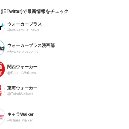
X(旧Twitter)で最新情報をチェック
ウォーカープラス
@walkerplus_news
ウォーカープラス漫画部
@walkerpluscomic
関西ウォーカー
@KansaiWalkers
東海ウォーカー
@TokaiWalkers
キャラWalker
@chara_walker_