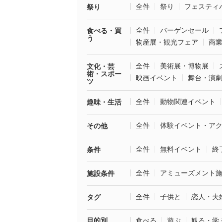
全件
祭り
フェスティ
祭り
全件
バーゲンセール
食べる・買
う
物産展・観光フェア
商
全件
美術展・博物展
文化・芸
術・スポー
映画イベント
舞台・演
ツ
全件
動物関連イベント
趣味・生活
全件
体験イベント・ア
その他
全件
無料イベント
終
条件
全件
アミューズメント
施設条件
全件
子供と
恋人・夫
タグ
目的別
食べる
遊ぶ
観る・学