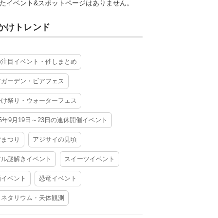
たイベント&スポットページはありません。
かけトレンド
の注目イベント・催しまとめ
アガーデン・ビアフェス
かけ祭り・ウォーターフェス
26年9月19日～23日の連休開催イベント
夕まつり
アジサイの見頃
アル謎解きイベント
スイーツイベント
酒イベント
恐竜イベント
ラネタリウム・天体観測