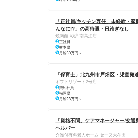
「正社員/キッチン専任」未経験・家
んなに!?」の高待遇・日跨ぎなし
焼肉館 彩炉 南高江店
正社員
熊本県
月給30万円～
「保育士」北九州市戸畑区・児童発
ギフトリゾート2号店
契約社員
福岡県
月給23万円～
「資格不問」ケアマネージャー/交通費
ヘルパー
介護付有料老人ホーム セーヌ大牟田