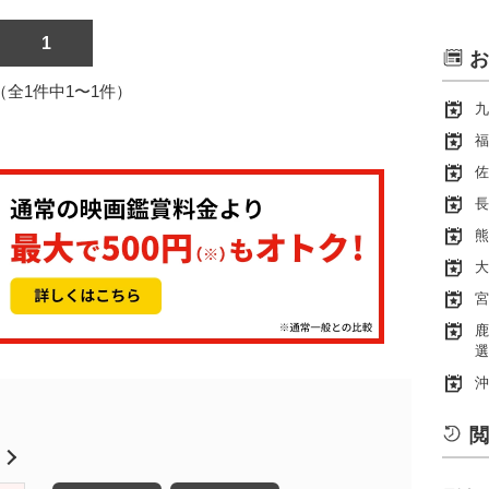
1
お
1（全1件中1〜1件）
九
福
佐
長
熊
大
宮
鹿
選
沖
閲
月