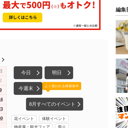
編集
月
日
今日
明日
2
よく使われる検索条件
今週末
9
16
8月すべてのイベント
23
30
花イベント
体験イベント
物産展・観光フェア
祭り