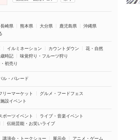
長崎県
熊本県
大分県
鹿児島県
沖縄県
る
葉
イルミネーション
カウントダウン
花・自然
・歳時記
味覚狩り・フルーツ狩り
袋・初売り
バル・パレード
フリーマーケット
グルメ・フードフェス
業施設イベント
スポーツイベント
ライブ・音楽イベント
劇
伝統芸能・お笑いライブ
講演会・トークショー
展示会
アニメ・ゲーム