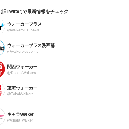
X(旧Twitter)で最新情報をチェック
ウォーカープラス
@walkerplus_news
ウォーカープラス漫画部
@walkerpluscomic
関西ウォーカー
@KansaiWalkers
東海ウォーカー
@TokaiWalkers
キャラWalker
@chara_walker_