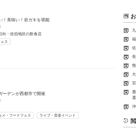
お
い！美味い！岩ガキを堪能
市
九
日向・佐伯地区の飲食店
福
フェス
佐
長
熊
大
宮
鹿
ガーデンが西都市で開催
選
市
沖
ルメ・フードフェス
ライブ・音楽イベント
閲