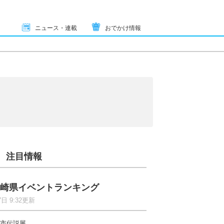
ニュース・連載
おでかけ情報
注目情報
崎県イベントランキング
7日 9:32更新
市伝説展