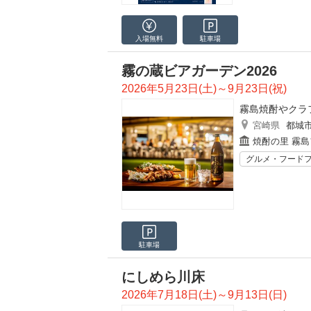
入場無料
駐車場
霧の蔵ビアガーデン2026
2026年5月23日(土)～9月23日(祝)
霧島焼酎やクラ
宮崎県
都城
焼酎の里 霧
グルメ・フード
駐車場
にしめら川床
2026年7月18日(土)～9月13日(日)