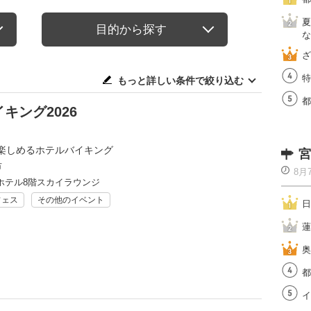
夏
目的から探す
な
ざ
特
もっと詳しい条件で絞り込む
都
キング2026
楽しめるホテルバイキング
宮
市
8月
ホテル8階スカイラウンジ
フェス
その他のイベント
日
蓮
奥
都
イ