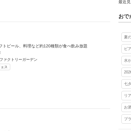
最近見
おで
夏
フトビール、料理など約120種類が食べ飲み放題
ビ
市
島ファクトリーガーデン
水
フェス
20
七
リ
お
プ