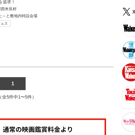
を追求！
郡西米良村
た～と敷地内特設会場
フェス
1
1（全5件中1〜5件）