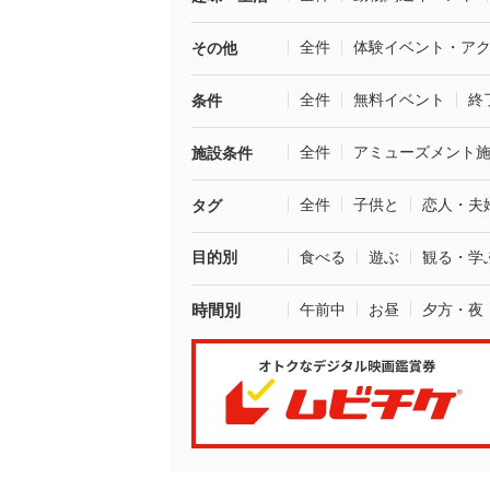
全件
体験イベント・ア
その他
全件
無料イベント
終
条件
全件
アミューズメント
施設条件
全件
子供と
恋人・夫
タグ
目的別
食べる
遊ぶ
観る・学
時間別
午前中
お昼
夕方・夜