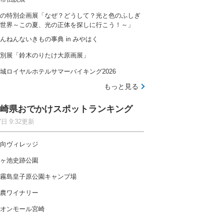
の特別企画展「なぜ？どうして？光と色のふしぎ
世界～この夏、光の正体を探しに行こう！～」
んねんないきもの事典 in みやはく
別展「鈴木のりたけ大原画展」
城ロイヤルホテルサマーバイキング2026
もっと見る
崎県おでかけスポットランキング
7日 9:32更新
向ヴィレッジ
ヶ池史跡公園
霧島皇子原公園キャンプ場
農ワイナリー
オンモール宮崎