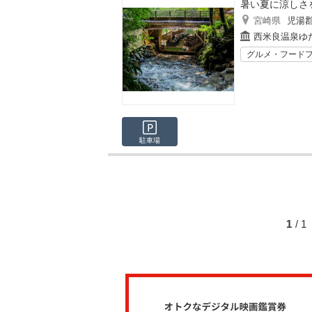
暑い夏に涼しさ
宮崎県
児湯
西米良温泉ゆ
グルメ・フード
駐車場
1
/ 