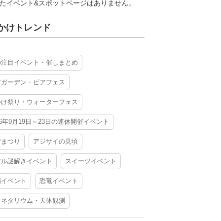
たイベント&スポットページはありません。
かけトレンド
の注目イベント・催しまとめ
アガーデン・ビアフェス
かけ祭り・ウォーターフェス
26年9月19日～23日の連休開催イベント
夕まつり
アジサイの見頃
アル謎解きイベント
スイーツイベント
酒イベント
恐竜イベント
ラネタリウム・天体観測