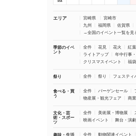
エリア
宮崎県
宮崎市
九州
福岡県
佐賀県
→全国のイベント一覧を見
全件
花見
花火
紅
季節のイベ
ント
ライトアップ
年中行事
クリスマスイベント
福
全件
祭り
フェスティ
祭り
全件
バーゲンセール
食べる・買
う
物産展・観光フェア
商
全件
美術展・博物展
文化・芸
術・スポー
映画イベント
舞台・演
ツ
全件
動物関連イベント
趣味・生活