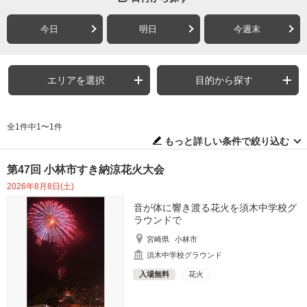
今日
明日
今週末
エリアを選択
目的から探す
全1件中1〜1件
もっと詳しい条件で絞り込む
第47回 小林市すき納涼花火大会
2026年8月8日(土)
音が体に響き渡る花火を須木中学校グ
ラウンドで
宮崎県
小林市
須木中学校グラウンド
入場無料
花火