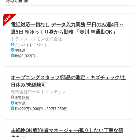
求人情報
NEW
電話対応一切なし データ入力業務 平日のみ週4日～
週5日 朝ゆっくり昼から勤務 「壺川 車通勤OK」
トランスコスモス株式会社
アルバイト・パート
沖縄県
時給1,023円～
オープニングスタッフ/部品の測定・キズチェック/土
日休み/未経験可
株式会社ワールドインテック
派遣社員
熊本県
月給22万4,000円～30万7,250円
未経験OK/配信者マネージャー/孤立しない丁寧な研