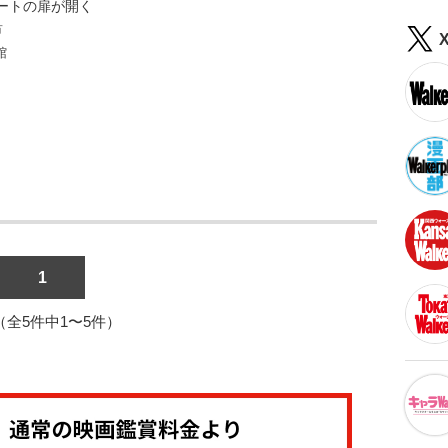
ートの扉が開く
市
館
1
1（全5件中1〜5件）