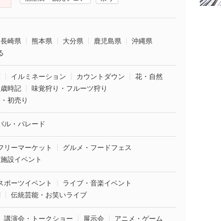
長崎県
熊本県
大分県
鹿児島県
沖縄県
る
葉
イルミネーション
カウントダウン
花・自然
・歳時記
味覚狩り・フルーツ狩り
袋・初売り
バル・パレード
フリーマーケット
グルメ・フードフェス
業施設イベント
スポーツイベント
ライブ・音楽イベント
劇
伝統芸能・お笑いライブ
講演会・トークショー
展示会
アニメ・ゲーム