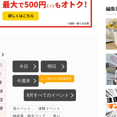
編集
月
日
今日
明日
2
よく使われる検索条件
今週末
9
16
8月すべてのイベント
23
30
花イベント
体験イベント
物産展・観光フェア
祭り