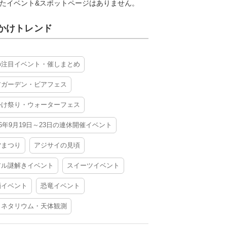
たイベント&スポットページはありません。
かけトレンド
の注目イベント・催しまとめ
アガーデン・ビアフェス
かけ祭り・ウォーターフェス
26年9月19日～23日の連休開催イベント
夕まつり
アジサイの見頃
アル謎解きイベント
スイーツイベント
酒イベント
恐竜イベント
ラネタリウム・天体観測