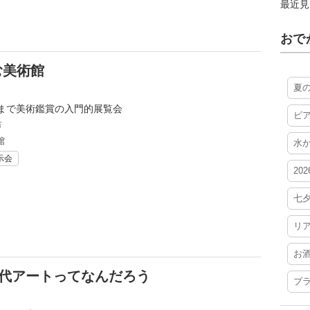
最近見
おで
む美術館
夏
まで美術鑑賞の入門的展覧会
ビ
市
館
水
示会
20
七
リ
お
コレ 現代アートってなんだろう
プ