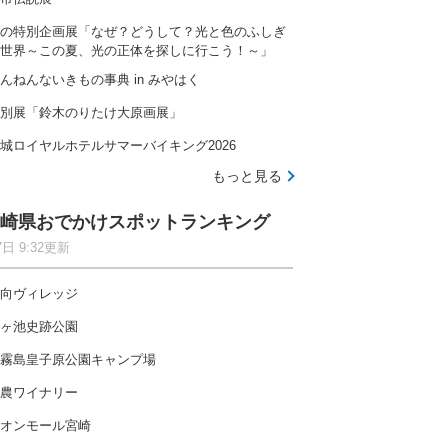
の特別企画展「なぜ？どうして？光と色のふしぎ
世界～この夏、光の正体を探しに行こう！～」
んねんないきもの事典 in みやはく
別展「鈴木のりたけ大原画展」
城ロイヤルホテルサマーバイキング2026
もっと見る
崎県おでかけスポットランキング
7日 9:32更新
向ヴィレッジ
ヶ池史跡公園
霧島皇子原公園キャンプ場
農ワイナリー
オンモール宮崎