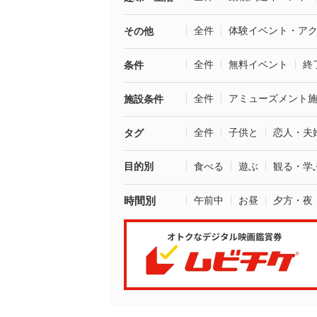
全件
体験イベント・ア
その他
全件
無料イベント
終
条件
全件
アミューズメント
施設条件
全件
子供と
恋人・夫
タグ
目的別
食べる
遊ぶ
観る・学
時間別
午前中
お昼
夕方・夜