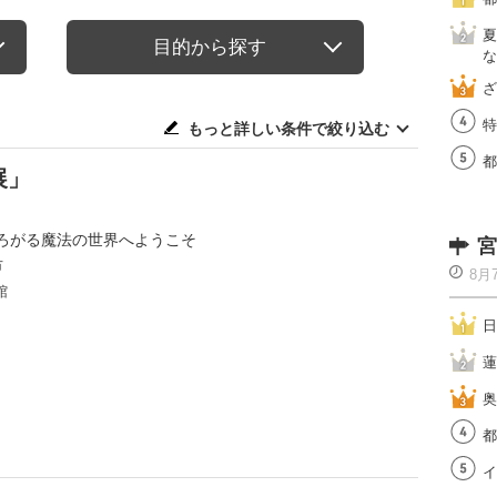
夏
目的から探す
な
ざ
特
もっと詳しい条件で絞り込む
都
展」
ろがる魔法の世界へようこそ
宮
市
8月
館
日
蓮
奥
都
イ