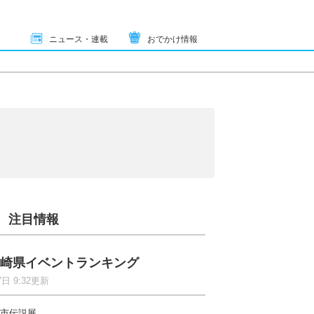
ニュース・連載
おでかけ情報
注目情報
崎県イベントランキング
7日 9:32更新
市伝説展