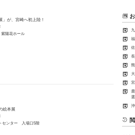
お
展」が、宮崎へ初上陸！
市
九
F 紫陽花ホール
福
佐
長
熊
大
宮
鹿
選
沖
の絵本展
市
閲
トセンター 入場口5階