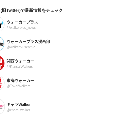
X(旧Twitter)で最新情報をチェック
ウォーカープラス
@walkerplus_news
ウォーカープラス漫画部
@walkerpluscomic
関西ウォーカー
@KansaiWalkers
東海ウォーカー
@TokaiWalkers
キャラWalker
@chara_walker_