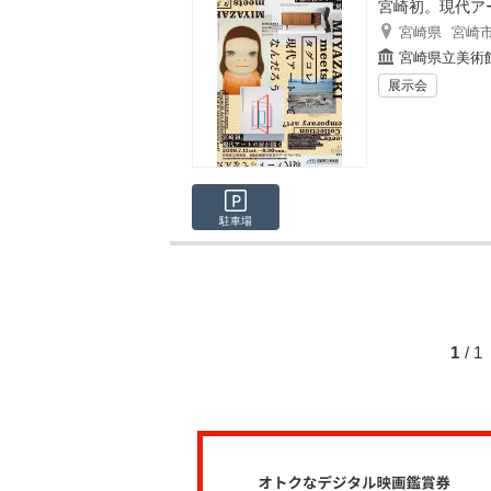
宮崎初。現代ア
宮崎県
宮崎
宮崎県立美術
展示会
駐車場
1
/ 