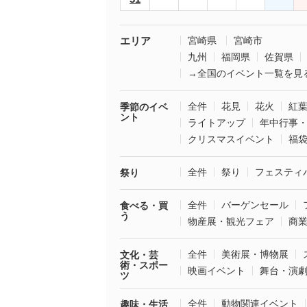
エリア
宮崎県
宮崎市
九州
福岡県
佐賀県
→全国のイベント一覧を見
全件
花見
花火
紅
季節のイベ
ント
ライトアップ
年中行事
クリスマスイベント
福
全件
祭り
フェスティ
祭り
全件
バーゲンセール
食べる・買
う
物産展・観光フェア
商
全件
美術展・博物展
文化・芸
術・スポー
映画イベント
舞台・演
ツ
全件
動物関連イベント
趣味・生活