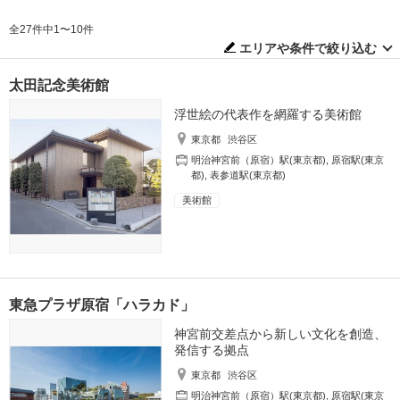
全27件中1〜10件
エリアや条件で絞り込む
太田記念美術館
浮世絵の代表作を網羅する美術館
東京都
渋谷区
明治神宮前（原宿）駅(東京都)
,
原宿駅(東京
都)
,
表参道駅(東京都)
美術館
東急プラザ原宿「ハラカド」
神宮前交差点から新しい文化を創造、
発信する拠点
東京都
渋谷区
明治神宮前（原宿）駅(東京都)
,
原宿駅(東京