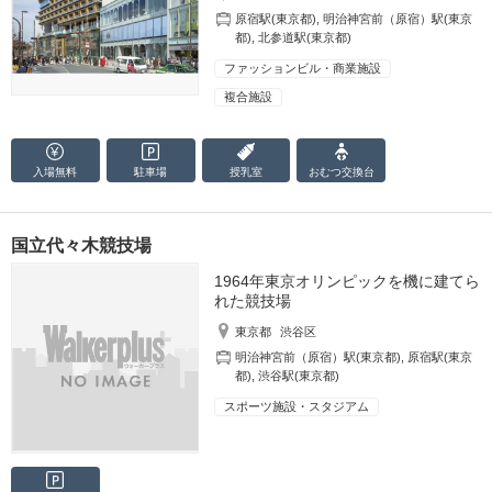
原宿駅(東京都)
,
明治神宮前（原宿）駅(東京
都)
,
北参道駅(東京都)
ファッションビル・商業施設
複合施設
入場無料
駐車場
授乳室
おむつ
交換台
国立代々木競技場
1964年東京オリンピックを機に建てら
れた競技場
東京都
渋谷区
明治神宮前（原宿）駅(東京都)
,
原宿駅(東京
都)
,
渋谷駅(東京都)
スポーツ施設・スタジアム