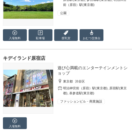
前（原宿）駅(東京都)
公園
入場無料
駐車場
授乳室
おむつ
交換台
キデイランド原宿店
遊び心満載のエンターテインメントシ
ョップ
東京都
渋谷区
明治神宮前（原宿）駅(東京都)
,
原宿駅(東京
都)
,
表参道駅(東京都)
ファッションビル・商業施設
入場無料