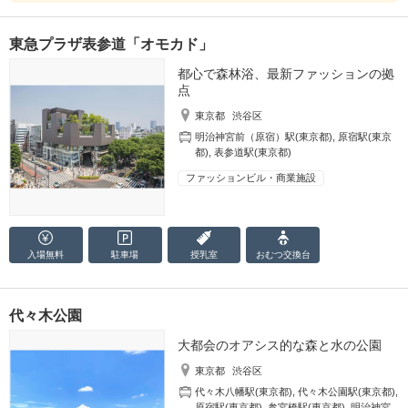
東急プラザ表参道「オモカド」
都心で森林浴、最新ファッションの拠
点
東京都
渋谷区
明治神宮前（原宿）駅(東京都)
,
原宿駅(東京
都)
,
表参道駅(東京都)
ファッションビル・商業施設
入場無料
駐車場
授乳室
おむつ
交換台
代々木公園
大都会のオアシス的な森と水の公園
東京都
渋谷区
代々木八幡駅(東京都)
,
代々木公園駅(東京都)
,
原宿駅(東京都)
,
参宮橋駅(東京都)
,
明治神宮