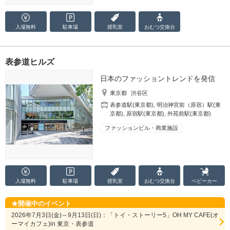
入場無料
駐車場
授乳室
おむつ
交換台
表参道ヒルズ
日本のファッショントレンドを発信
東京都
渋谷区
表参道駅(東京都)
,
明治神宮前（原宿）駅(東
京都)
,
原宿駅(東京都)
,
外苑前駅(東京都)
ファッションビル・商業施設
入場無料
駐車場
授乳室
おむつ
交換台
ベビーカー
開催中のイベント
2026年7月3日(金)～9月13日(日)：「トイ・ストーリー5」OH MY CAFE(オ
ーマイカフェ)in 東京・表参道