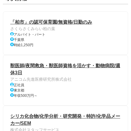
「柏市」の認可保育園/無資格/日勤のみ
さくらさくみらい柏の葉
アルバイト・パート
千葉県
時給1,250円
獣医師/夜間救急・獣医師資格を活かす・動物病院/週
休3日
アニコム先進医療研究所株式会社
正社員
東京都
年収500万円～
シリカ化合物/化学分析・研究開発・特許/化学品メー
カー/SEM
株式会社スタッフサービス