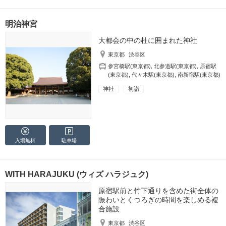
明治神宮
大都会の中の杜に囲まれた神社
東京都
渋谷区
参宮橋駅(東京都)
,
北参道駅(東京都)
,
原宿駅
(東京都)
,
代々木駅(東京都)
,
南新宿駅(東京都)
神社
初詣
入場無料
駐車場
WITH HARAJUKU (ウィズ ハラジュク)
原宿駅前と竹下通りを含めた街全体の
賑わいとくつろぎの時間を楽しめる複
合施設
東京都
渋谷区