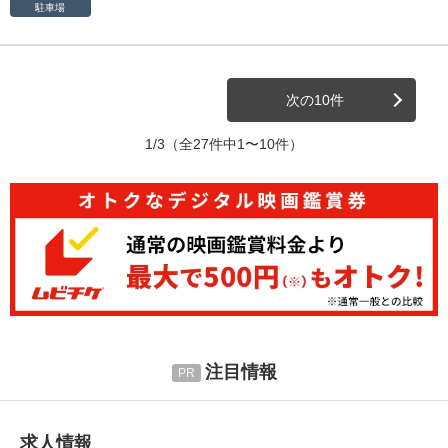
駐車場
次の10件
1/3
（全27件中1〜10件）
注目情報
求人情報