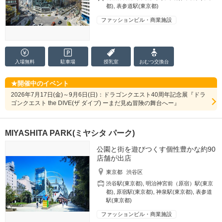
都)
,
表参道駅(東京都)
ファッションビル・商業施設
入場無料
駐車場
授乳室
おむつ
交換台
開催中のイベント
2026年7月17日(金)～9月6日(日)：ドラゴンクエスト40周年記念展『ドラ
ゴンクエスト the DIVE(ザ ダイブ) ーまだ見ぬ冒険の舞台へー』
MIYASHITA PARK(ミヤシタ パーク)
公園と街を遊びつくす個性豊かな約90
店舗が出店
東京都
渋谷区
渋谷駅(東京都)
,
明治神宮前（原宿）駅(東京
都)
,
原宿駅(東京都)
,
神泉駅(東京都)
,
表参道
駅(東京都)
ファッションビル・商業施設