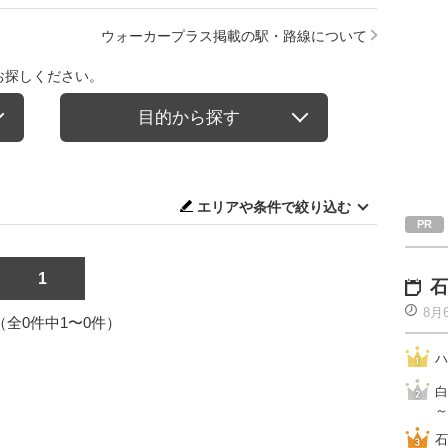
ウォーカープラス掲載の駅・路線について
お探しください。
目的から探す
エリアや条件で絞り込む
1
石
8月
1（全0件中1〜0件）
ハ
白
～
石