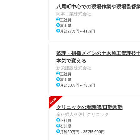
八尾町中心での現場作業や現場監督
岡本工業株式会社
正社員
富山県
月給27万円～41万円
監理・指揮メインの土木施工管理技士/
本気で変える
新栄建設株式会社
正社員
富山県
月給33万円～73万円
NEW
クリニックの看護師/日勤常勤
産科婦人科佐川クリニック
正社員
石川県
月給30万円～35万5,000円