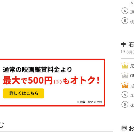
き
加
桃
石
8月
尼
O
尼
ユ
休
む
お