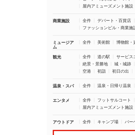
屋内アミューズメント施設
全件
デパート・百貨店
商業施設
ファッションビル・商業施
全件
美術館
博物館・
ミュージア
ム
全件
道の駅
サービス
観光
絶景・景勝地
城・城跡
空港
初詣
初日の出
全件
温泉・日帰り温泉
温泉・スパ
全件
フットサルコート
エンタメ
屋内アミューズメント施設
全件
キャンプ場
バー
アウトドア