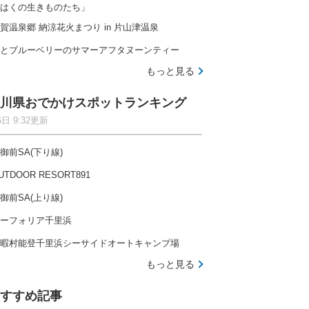
はくの生きものたち」
賀温泉郷 納涼花火まつり in 片山津温泉
とブルーベリーのサマーアフタヌーンティー
もっと見る
川県おでかけスポットランキング
6日 9:32更新
御前SA(下り線)
UTDOOR RESORT891
御前SA(上り線)
ーフォリア千里浜
暇村能登千里浜シーサイドオートキャンプ場
もっと見る
すすめ記事