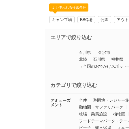
よく使われる検索条件
キャンプ場
BBQ場
公園
アウト
エリアで絞り込む
石川県
金沢市
北陸
石川県
福井県
→全国のおでかけスポット
カテゴリで絞り込む
全件
遊園地・レジャー
アミューズ
メント
動物園・サファリパーク
牧場・乗馬施設
植物園
フードテーマパーク・テー
ビーチ・海水浴場
スキ