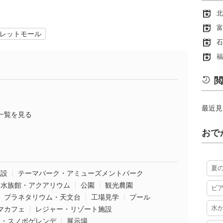
北
富
レットモール
石
福
閲
最近見
一覧を見る
おで
夏
施設
テーマパーク・アミューズメントパーク
水族館・アクアリウム
公園
観光農園
ビ
プラネタリウム・天文台
工場見学
プール
水
マカフェ
レジャー・リゾート施設
ー・スノボゲレンデ
展示場