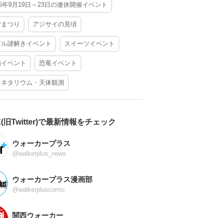
26年9月19日～23日の連休開催イベント
夕まつり
アジサイの見頃
アル謎解きイベント
スイーツイベント
酒イベント
恐竜イベント
ラネタリウム・天体観測
X(旧Twitter)で最新情報をチェック
ウォーカープラス
@walkerplus_news
ウォーカープラス漫画部
@walkerpluscomic
関西ウォーカー