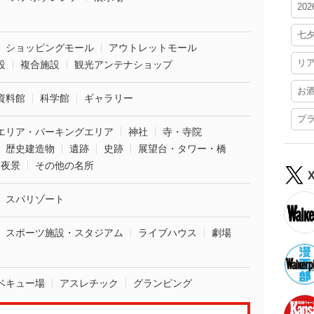
20
七
ショッピングモール
アウトレットモール
リ
設
複合施設
観光アンテナショップ
お
資料館
科学館
ギャラリー
プ
エリア・パーキングエリア
神社
寺・寺院
歴史建造物
遺跡
史跡
展望台・タワー・橋
夜景
その他の名所
スパリゾート
スポーツ施設・スタジアム
ライブハウス
劇場
ベキュー場
アスレチック
グランピング