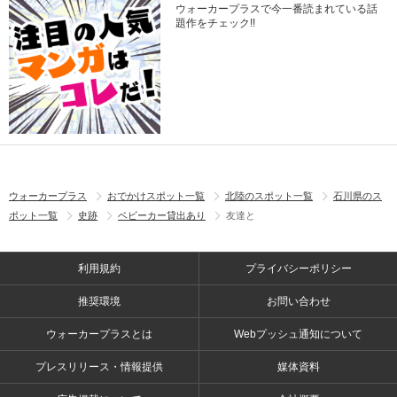
ウォーカープラスで今一番読まれている話
題作をチェック!!
ウォーカープラス
おでかけスポット一覧
北陸のスポット一覧
石川県のス
ポット一覧
史跡
ベビーカー貸出あり
友達と
利用規約
プライバシーポリシー
推奨環境
お問い合わせ
ウォーカープラスとは
Webプッシュ通知について
プレスリリース・情報提供
媒体資料