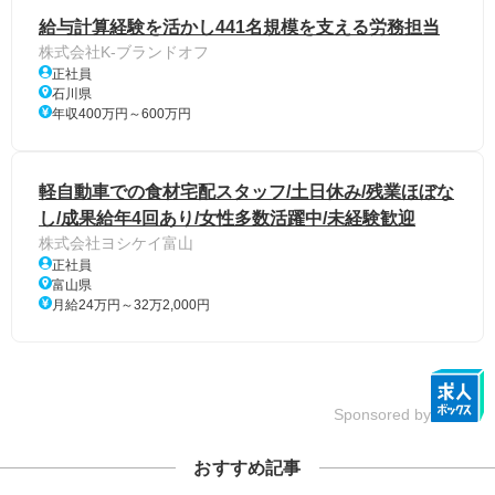
給与計算経験を活かし441名規模を支える労務担当
株式会社K-ブランドオフ
正社員
石川県
年収400万円～600万円
軽自動車での食材宅配スタッフ/土日休み/残業ほぼな
し/成果給年4回あり/女性多数活躍中/未経験歓迎
株式会社ヨシケイ富山
正社員
富山県
月給24万円～32万2,000円
Sponsored by
おすすめ記事