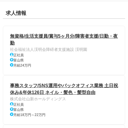
求人情報
無資格/生活支援員/賞与5ヶ月分/障害者支援/日勤・夜
勤
社会福祉法人渓明会障碍者支援施設 渓明園
正社員
富山県
月給24万円
事務スタッフ/SNS運用やバックオフィス業務 土日祝
休み&年休126日 ネイル・髪色・髪型自由
株式会社山新ホールディングス
正社員
富山県
月給18万円～22万円