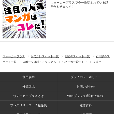
ウォーカープラスで今一番読まれている話
題作をチェック!!
ウォーカープラス
おでかけスポット一覧
北陸のスポット一覧
石川県のス
ポット一覧
スポーツ施設・スタジアム
ベビーカー貸出あり
友達と
利用規約
プライバシーポリシー
推奨環境
お問い合わせ
ウォーカープラスとは
Webプッシュ通知について
プレスリリース・情報提供
媒体資料