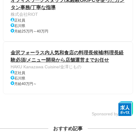
オフィスワークスタッフ/未経験OK/PCを使ったカン
タン事務/丁寧な指導
株式会社RIOT
正社員
石川県
月給25万円～40万円
金沢フォーラス内人気和食店の料理長候補/料理長経
験必須/メニュー開発から店舗運営までお任せ
HAKU Kanazawa Cuisine/金澤じもの
正社員
石川県
月給40万円～
Sponsored by
おすすめ記事