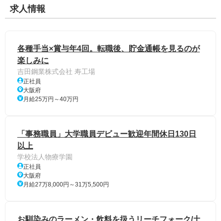
求人情報
各種手当×賞与年4回。転職後、貯金通帳を見るのが
楽しみに
吉田鋼業株式会社 寿工場
正社員
大阪府
月給25万円～40万円
「事務職員」大学職員デビュー歓迎年間休日130日
以上
学校法人物療学園
正社員
大阪府
月給27万8,000円～31万5,500円
お馴染みのラーメン・飲料を扱うリーチフォーク/土