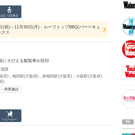
おむつ
交換台
0日(祝)～11月30日(月)：ルーフトップBBQ(バーベキュ
ークス
前にそびえる観覧車が目印
市北区
阪府)
,
梅田駅(大阪府)
,
東梅田駅(大阪府)
,
大阪駅(大阪府)
,
府)
ル・商業施設
ベビーカー