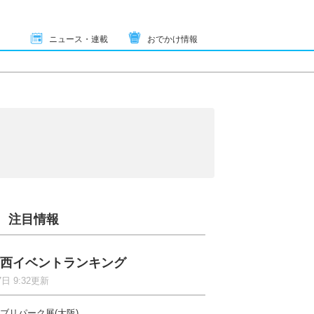
ニュース・連載
おでかけ情報
注目情報
西イベントランキング
7日 9:32更新
ブリパーク展(大阪)