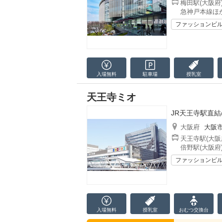
梅田駅(大阪府
急神戸本線ほか
ファッションビ
入場無料
駐車場
授乳室
天王寺ミオ
JR天王寺駅直
大阪府
大阪
天王寺駅(大阪
倍野駅(大阪府
ファッションビ
入場無料
授乳室
おむつ
交換台