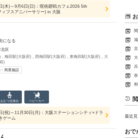
3日(木)～9月6日(日)：呪術廻戦カフェ2026 5th
ry(フィフスアニバーサリー) in 大阪
お
関
滋
街になる
京
市北区
)
,
梅田駅(大阪府)
,
西梅田駅(大阪府)
,
東梅田駅(大阪府)
,
大
大
府)
兵
ル・商業施設
奈
和
閲
おむつ
交換台
ベビーカー
29日(祝)～11月30日(月)：大阪ステーションシティ×ドラ
最近見
きゲーム
おで
しん