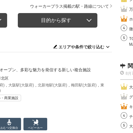
ウォーカープラス掲載の駅・路線について
万
ホ
目的から探す
微
T
M
エリアや条件で絞り込む
関
でオープン、多彩な魅力を発信する新しい複合施設
8月
市北区
府)
,
大阪駅(大阪府)
,
北新地駅(大阪府)
,
梅田駅(大阪府)
,
東
大
)
グ
ル・商業施設
キ
チ
大
おむつ
交換台
ベビーカー