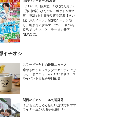
関西ウォーカー 2026夏
【COVER】藤原丈一郎(なにわ男子)
【第1特集】ひんやりスポット＆新名
所【第2特集】日帰り避暑温泉【その
他】涼スイーツ、超(得)クーポン祭
り、絶景花火攻略マップ'26、夏の淡
路島でしたいこと、ラーメン新店
NEWS ほか
部イチオシ
スヌーピーたちの最新ニュース
癒やされるキャラクターアイテムでほ
っと一息つこう！かわいい最新グッズ
やイベント情報を毎日配信
関西のイオンモールで新発見！
子どもと楽しめる新しい遊び方をママ
ライター達が現地から最新リポ！