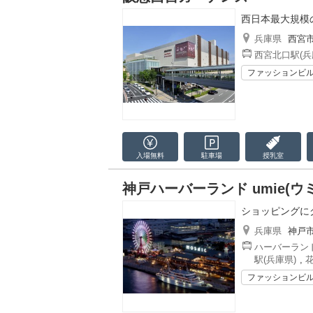
西日本最大規模
兵庫県
西宮
西宮北口駅(兵
ファッションビ
入場無料
駐車場
授乳室
神戸ハーバーランド umie(ウ
ショッピングに
兵庫県
神戸
ハーバーランド
駅(兵庫県)
,
花
ファッションビ