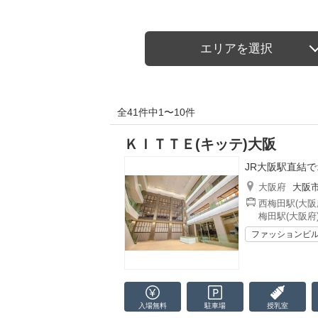
エリアを選択
全41件中1〜10件
ＫＩＴＴＥ(キッテ)大阪
JR大阪駅直結
大阪府
大阪
西梅田駅(大阪
梅田駅(大阪府
ファッションビ
入場無料
駐車場
授乳室