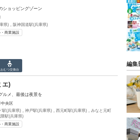
のショッピングゾーン
市
庫県)
,
阪神国道駅(兵庫県)
ル・商業施設
編集
おむつ
交換台
ミエ)
グルメ、最後は夜景を
市中央区
駅(兵庫県)
,
神戸駅(兵庫県)
,
西元町駅(兵庫県)
,
みなと元町
隈駅(兵庫県)
ル・商業施設