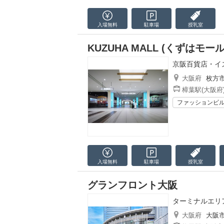
入場無料
駐車場
授乳室
KUZUHA MALL (くずはモール
京阪百貨店・イ
大阪府
枚方
樟葉駅(大阪府
ファッションビ
入場無料
駐車場
授乳室
グランフロント大阪
ターミナルエリ
大阪府
大阪