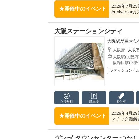
2026年7月2
開催中のイベント
Anniversa
大阪ステーションシティ
大阪駅が巨大な
大阪府
大阪
大阪駅(大阪府
阪梅田駅(大阪
ファッションビ
入場無料
駐車場
授乳室
2026年4月
開催中のイベント
マチック謎解
グンゼ タウンセンター つか