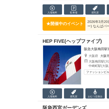
入場無料
駐車場
授乳室
2026年3月2
開催中のイベント
ー) なんばパ
HEP FIVE(ヘップファイブ)
阪急大阪梅田駅
大阪府
大阪
大阪梅田駅(大
中崎町駅(大阪
ファッションビ
入場無料
授乳室
おむつ
交換台
阪急西宮ガーデンズ