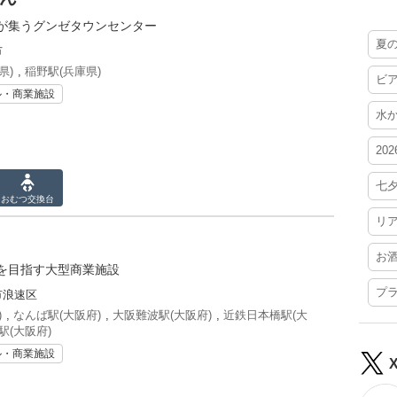
が集うグンゼタウンセンター
夏
市
県)
,
稲野駅(兵庫県)
ビ
ル・商業施設
水
20
七
おむつ
交換台
リ
お
を目指す大型商業施設
プ
市浪速区
)
,
なんば駅(大阪府)
,
大阪難波駅(大阪府)
,
近鉄日本橋駅(大
駅(大阪府)
ル・商業施設