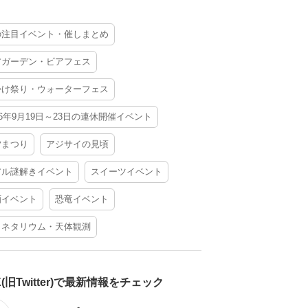
の注目イベント・催しまとめ
アガーデン・ビアフェス
かけ祭り・ウォーターフェス
26年9月19日～23日の連休開催イベント
夕まつり
アジサイの見頃
アル謎解きイベント
スイーツイベント
酒イベント
恐竜イベント
ラネタリウム・天体観測
X(旧Twitter)で最新情報をチェック