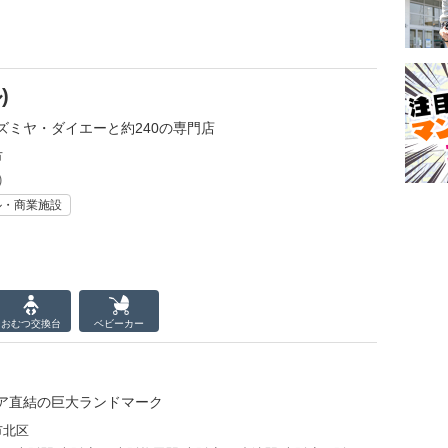
)
ズミヤ・ダイエーと約240の専門店
市
)
ル・商業施設
おむつ
交換台
ベビーカー
ア直結の巨大ランドマーク
市北区