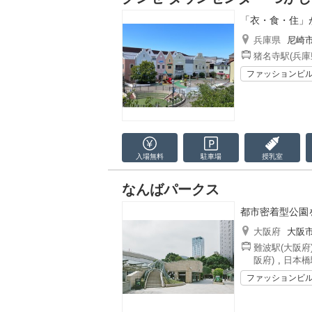
「衣・食・住」
兵庫県
尼崎
猪名寺駅(兵庫
ファッションビ
入場無料
駐車場
授乳室
なんばパークス
都市密着型公園
大阪府
大阪
難波駅(大阪府
阪府)
,
日本橋
ファッションビ