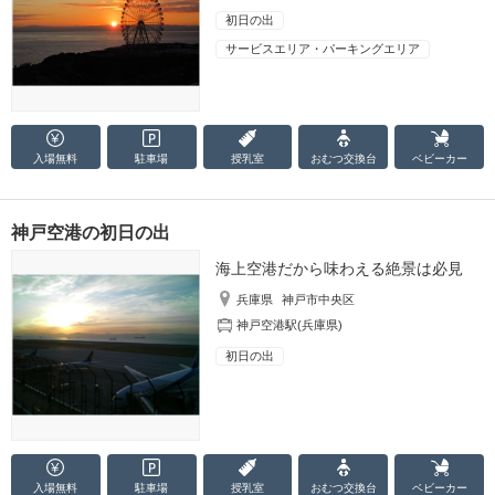
初日の出
サービスエリア・パーキングエリア
入場無料
駐車場
授乳室
おむつ
交換台
ベビーカー
神戸空港の初日の出
海上空港だから味わえる絶景は必見
兵庫県
神戸市中央区
神戸空港駅(兵庫県)
初日の出
入場無料
駐車場
授乳室
おむつ
交換台
ベビーカー