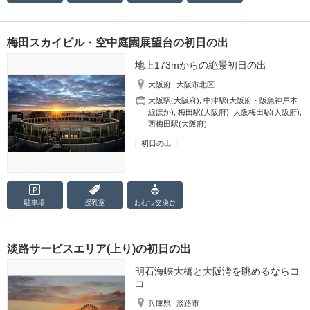
梅田スカイビル・空中庭園展望台の初日の出
地上173mからの絶景初日の出
大阪府
大阪市北区
大阪駅(大阪府)
,
中津駅(大阪府・阪急神戸本
線ほか)
,
梅田駅(大阪府)
,
大阪梅田駅(大阪府)
,
西梅田駅(大阪府)
初日の出
駐車場
授乳室
おむつ
交換台
淡路サービスエリア(上り)の初日の出
明石海峡大橋と大阪湾を眺めるならコ
コ
兵庫県
淡路市