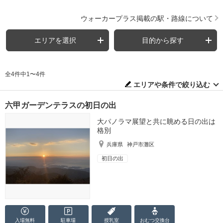
ウォーカープラス掲載の駅・路線について
エリアを選択
目的から探す
全4件中1〜4件
エリアや条件で絞り込む
六甲ガーデンテラスの初日の出
大パノラマ展望と共に眺める日の出は
格別
兵庫県
神戸市灘区
初日の出
入場無料
駐車場
授乳室
おむつ
交換台