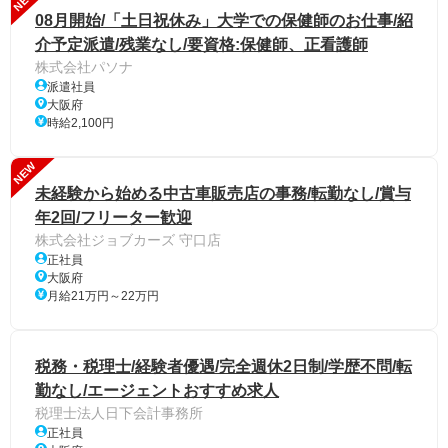
08月開始/「土日祝休み」大学での保健師のお仕事/紹
介予定派遣/残業なし/要資格:保健師、正看護師
株式会社パソナ
派遣社員
大阪府
時給2,100円
NEW
未経験から始める中古車販売店の事務/転勤なし/賞与
年2回/フリーター歓迎
株式会社ジョブカーズ 守口店
正社員
大阪府
月給21万円～22万円
税務・税理士/経験者優遇/完全週休2日制/学歴不問/転
勤なし/エージェントおすすめ求人
税理士法人日下会計事務所
正社員