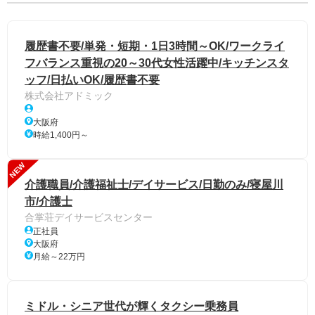
履歴書不要/単発・短期・1日3時間～OK/ワークライ
フバランス重視の20～30代女性活躍中/キッチンスタ
ッフ/日払いOK/履歴書不要
株式会社アドミック
大阪府
時給1,400円～
NEW
介護職員/介護福祉士/デイサービス/日勤のみ/寝屋川
市/介護士
合掌荘デイサービスセンター
正社員
大阪府
月給～22万円
ミドル・シニア世代が輝くタクシー乗務員