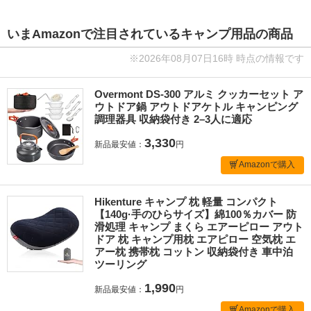
いまAmazonで注目されているキャンプ用品の商品
※2026年08月07日16時 時点の情報です
Overmont DS-300 アルミ クッカーセット ア
ウトドア鍋 アウトドアケトル キャンピング
調理器具 収納袋付き 2–3人に適応
3,330
新品最安値：
円
Amazonで購入
Hikenture キャンプ 枕 軽量 コンパクト
【140g·手のひらサイズ】綿100％カバー 防
滑処理 キャンプ まくら エアーピロー アウト
ドア 枕 キャンプ用枕 エアピロー 空気枕 エ
アー枕 携帯枕 コットン 収納袋付き 車中泊
ツーリング
1,990
新品最安値：
円
Amazonで購入