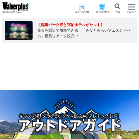
ニュース･連載
おでかけ情報
検 索
メニュー
【臨港パーク席と宿泊ホテルがセット】
花火を間近で堪能できる！「みなとみらいフェスティバ
ル」鑑賞ツアーを販売中