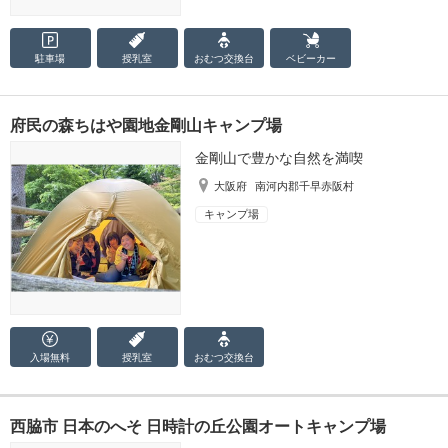
駐車場
授乳室
おむつ
交換台
ベビーカー
府民の森ちはや園地金剛山キャンプ場
金剛山で豊かな自然を満喫
大阪府
南河内郡千早赤阪村
キャンプ場
入場無料
授乳室
おむつ
交換台
西脇市 日本のへそ 日時計の丘公園オートキャンプ場