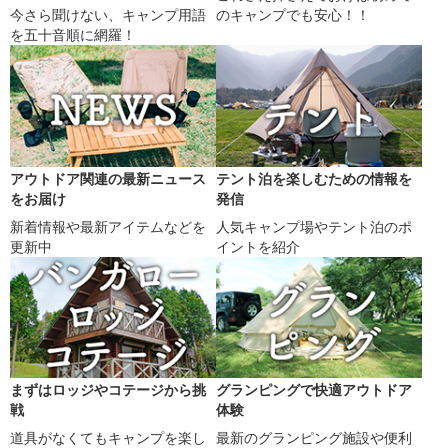
今さら聞けない、キャンプ用語
のキャンプでも安心！！
を五十音順に網羅！
アウトドア関連の最新ニュース
テント泊を楽しむための情報を
をお届け
発信
新着情報や最新アイテムなどを
人気キャンプ場やテント泊のポ
更新中
イントを紹介
まずはロッジやコテージから挑
グランピングで快適アウトドア
戦
体験
道具がなくてもキャンプを楽し
最新のグランピング施設や便利