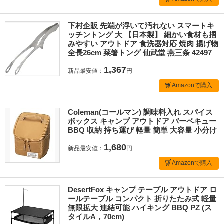
下村企販 先端が浮いて汚れない スマートキ
ッチントング 大 【日本製】 細かい食材も掴
みやすい アウトドア 食洗器対応 焼肉 揚げ物
全長26cm 菜箸トング 仙武堂 燕三条 42497
1,367
新品最安値：
円
Amazonで購入
Coleman(コールマン) 調味料入れ スパイス
ボックス キャンプ アウトドア バーベキュー
BBQ 収納 持ち運び 軽量 簡単 大容量 小分け
1,680
新品最安値：
円
Amazonで購入
DesertFox キャンプ テーブル アウトドア ロ
ールテーブル コンパクト 折りたたみ式 軽量
無限拡大 連結可能 ハイキング BBQ PZ (ス
タイルA，70cm)