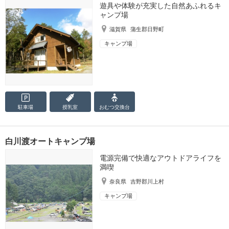
遊具や体験が充実した自然あふれるキ
ャンプ場
滋賀県
蒲生郡日野町
キャンプ場
駐車場
授乳室
おむつ
交換台
白川渡オートキャンプ場
電源完備で快適なアウトドアライフを
満喫
奈良県
吉野郡川上村
キャンプ場