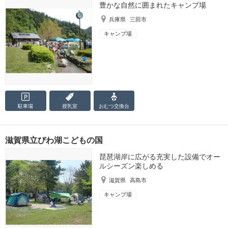
豊かな自然に囲まれたキャンプ場
兵庫県
三田市
キャンプ場
駐車場
授乳室
おむつ
交換台
滋賀県立びわ湖こどもの国
琵琶湖岸に広がる充実した設備でオー
ルシーズン楽しめる
滋賀県
高島市
キャンプ場