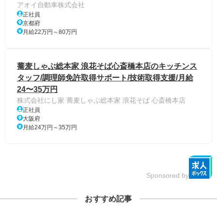
アオイ自動車株式会社
正社員
京都府
月給22万円～80万円
蕎麦しゃぶ総本家 浪花そば心斎橋本店のキッチンス
タッフ/調理師免許取得サポート/技術取得支援/月給
24〜35万円
株式会社にし家 蕎麦しゃぶ総本家 浪花そば 心斎橋本店
正社員
大阪府
月給24万円～35万円
Sponsored by
おすすめ記事