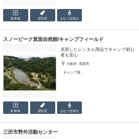
駐車場
授乳室
おむつ
交換台
スノーピーク箕面自然館/キャンプフィールド
充実したレンタル用品でキャンプ初心
者も安心
大阪府
箕面市
キャンプ場
駐車場
授乳室
おむつ
交換台
三田市野外活動センター