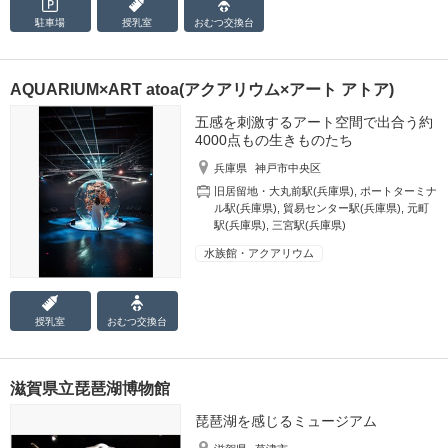
駐車場
授乳室
おむつ
交換台
AQUARIUM×ART atoa(アクアリウム×アート アトア)
五感を刺激するアート空間で出合う約
4000点もの生きものたち
兵庫県
神戸市中央区
旧居留地・大丸前駅(兵庫県)
,
ポートターミナ
ル駅(兵庫県)
,
貿易センター駅(兵庫県)
,
元町
駅(兵庫県)
,
三宮駅(兵庫県)
水族館・アクアリウム
授乳室
おむつ
交換台
滋賀県立琵琶湖博物館
琵琶湖を感じるミュージアム