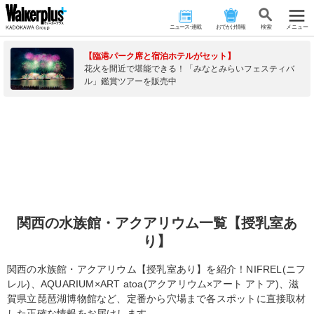
ニュース･連載
おでかけ情報
検 索
メニュー
【臨港パーク席と宿泊ホテルがセット】
花火を間近で堪能できる！「みなとみらいフェスティバ
ル」鑑賞ツアーを販売中
関西の水族館・アクアリウム一覧【授乳室あ
り】
関西の水族館・アクアリウム【授乳室あり】を紹介！NIFREL(ニフ
レル)、AQUARIUM×ART atoa(アクアリウム×アート アトア)、滋
賀県立琵琶湖博物館など、定番から穴場まで各スポットに直接取材
した正確な情報をお届けします。