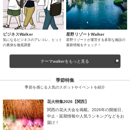
ビジネスWalker
星野リゾートWalker
気になるビジネスのアレコレ、ヒット
星野リゾートが運営する多彩な施設の
の裏側を徹底調査
最新情報をチェック！
テーマwalkerをもっと見る
季節特集
季節を感じる人気のスポットやイベントを紹介
花火特集2026【関西】
関西の花火大会を掲載。2026年の開催日、
中止・延期情報や人気ランキングなどをお
届け！