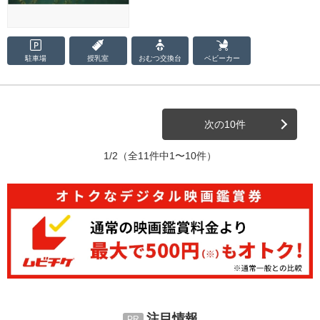
駐車場
授乳室
おむつ
交換台
ベビーカー
次の10件
1/2
（全11件中1〜10件）
注目情報