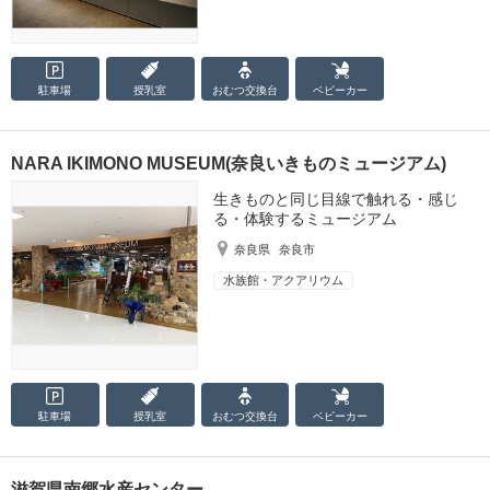
駐車場
授乳室
おむつ
交換台
ベビーカー
NARA IKIMONO MUSEUM(奈良いきものミュージアム)
生きものと同じ目線で触れる・感じ
る・体験するミュージアム
奈良県
奈良市
水族館・アクアリウム
駐車場
授乳室
おむつ
交換台
ベビーカー
滋賀県南郷水産センター