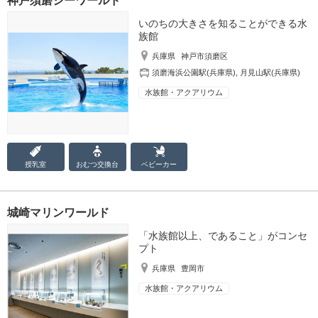
神戸須磨シーワールド
いのちの大きさを知ることができる水
族館
兵庫県
神戸市須磨区
須磨海浜公園駅(兵庫県)
,
月見山駅(兵庫県)
水族館・アクアリウム
授乳室
おむつ
交換台
ベビーカー
城崎マリンワールド
「水族館以上、であること」がコンセ
プト
兵庫県
豊岡市
水族館・アクアリウム