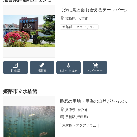
じかに魚と触れ合えるテーマパーク
滋賀県
大津市
水族館・アクアリウム
駐車場
授乳室
おむつ
交換台
ベビーカー
姫路市立水族館
播磨の里地・里海の自然がたっぷり
兵庫県
姫路市
手柄駅(兵庫県)
水族館・アクアリウム