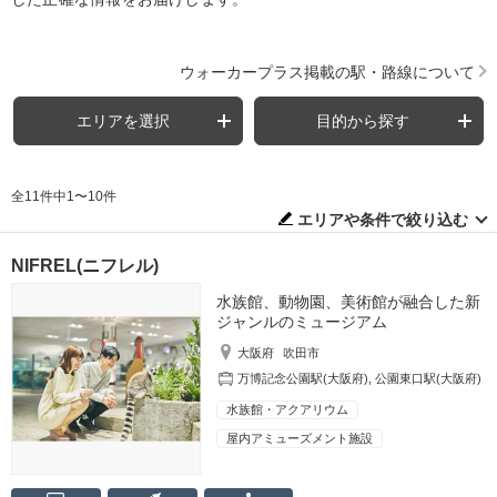
ウォーカープラス掲載の駅・路線について
エリアを選択
目的から探す
全11件中1〜10件
エリアや条件で絞り込む
NIFREL(ニフレル)
水族館、動物園、美術館が融合した新
ジャンルのミュージアム
大阪府
吹田市
万博記念公園駅(大阪府)
,
公園東口駅(大阪府)
水族館・アクアリウム
屋内アミューズメント施設