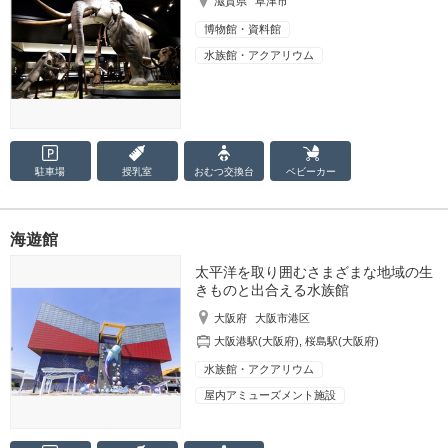
滋賀県
草津市
博物館・資料館
水族館・アクアリウム
駐車場
授乳室
おむつ
交換台
ベビーカー
海遊館
太平洋を取り囲むさまざまな地域の生
きものと出合える水族館
大阪府
大阪市港区
大阪港駅(大阪府)
,
桜島駅(大阪府)
水族館・アクアリウム
屋内アミューズメント施設