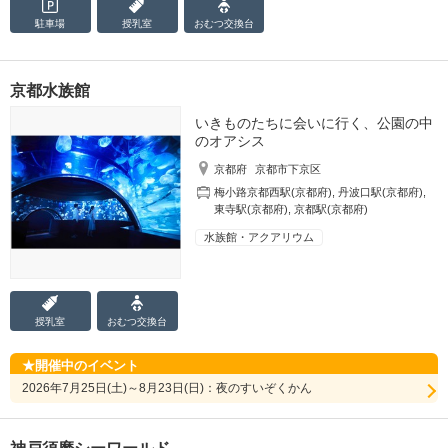
駐車場
授乳室
おむつ
交換台
京都水族館
いきものたちに会いに行く、公園の中
のオアシス
京都府
京都市下京区
梅小路京都西駅(京都府)
,
丹波口駅(京都府)
,
東寺駅(京都府)
,
京都駅(京都府)
水族館・アクアリウム
授乳室
おむつ
交換台
開催中のイベント
2026年7月25日(土)～8月23日(日)：夜のすいぞくかん