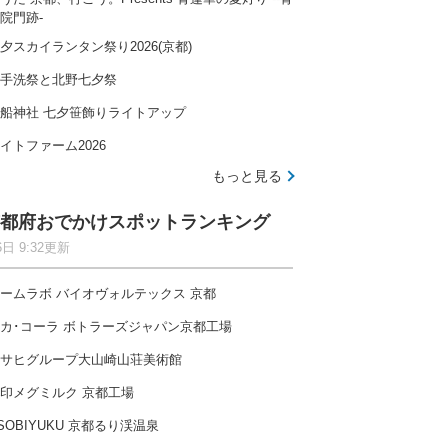
院門跡-
夕スカイランタン祭り2026(京都)
手洗祭と北野七夕祭
船神社 七夕笹飾りライトアップ
イトファーム2026
もっと見る
都府おでかけスポットランキング
6日 9:32更新
ームラボ バイオヴォルテックス 京都
カ･コーラ ボトラーズジャパン京都工場
サヒグループ大山崎山荘美術館
印メグミルク 京都工場
SOBIYUKU 京都るり渓温泉