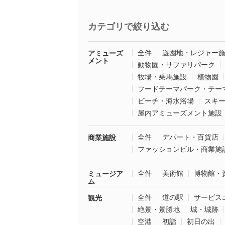
カテゴリで絞り込む
全件
遊園地・レジャー
アミューズ
メント
動物園・サファリパーク
牧場・乗馬施設
植物園
フードテーマパーク・テー
ビーチ・海水浴場
スキ
屋内アミューズメント施設
全件
デパート・百貨店
商業施設
ファッションビル・商業施
全件
美術館
博物館・
ミュージア
ム
全件
道の駅
サービス
観光
絶景・景勝地
城・城跡
空港
初詣
初日の出