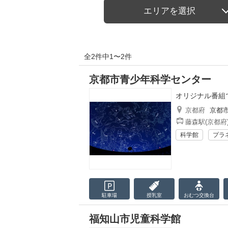
エリアを選択
全2件中1〜2件
京都市青少年科学センター
オリジナル番組
京都府
京都
藤森駅(京都府
科学館
プラ
駐車場
授乳室
おむつ
交換台
福知山市児童科学館