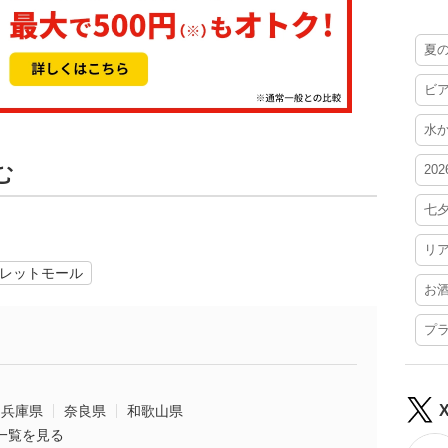
夏
ビ
水
む
20
七
リ
レットモール
お
プ
兵庫県
奈良県
和歌山県
一覧を見る