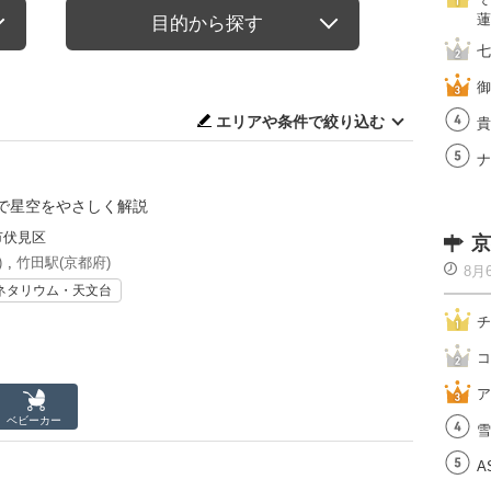
蓮
目的から探す
七
御
エリアや条件で絞り込む
貴
ナ
で星空をやさしく解説
市伏見区
京
)
,
竹田駅(京都府)
8月
ネタリウム・天文台
チ
コ
ア
ベビーカー
雪
A