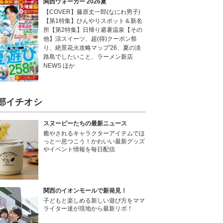
関西ウォーカー 2026夏
【COVER】藤原丈一郎(なにわ男子)
【第1特集】ひんやりスポット＆新名
所【第2特集】日帰り避暑温泉【その
他】涼スイーツ、超(得)クーポン祭
り、絶景花火攻略マップ'26、夏の淡
路島でしたいこと、ラーメン新店
NEWS ほか
部イチオシ
スヌーピーたちの最新ニュース
癒やされるキャラクターアイテムでほ
っと一息つこう！かわいい最新グッズ
やイベント情報を毎日配信
関西のイオンモールで新発見！
子どもと楽しめる新しい遊び方をママ
ライター達が現地から最新リポ！