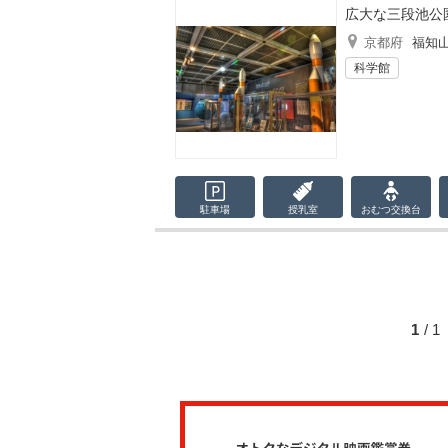
広大な三段池公
京都府
福知
科学館
駐車場
授乳室
おむつ
交換台
1
/ 