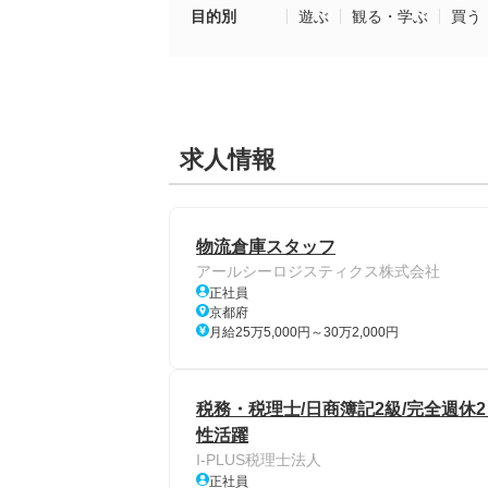
目的別
遊ぶ
観る・学ぶ
買う
求人情報
物流倉庫スタッフ
アールシーロジスティクス株式会社
正社員
京都府
月給25万5,000円～30万2,000円
税務・税理士/日商簿記2級/完全週休2
性活躍
I-PLUS税理士法人
正社員