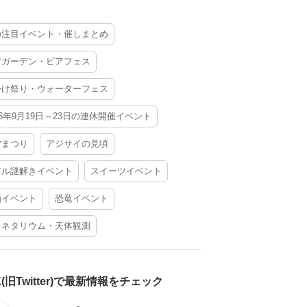
の注目イベント・催しまとめ
アガーデン・ビアフェス
かけ祭り・ウォーターフェス
26年9月19日～23日の連休開催イベント
夕まつり
アジサイの見頃
アル謎解きイベント
スイーツイベント
酒イベント
恐竜イベント
ラネタリウム・天体観測
X(旧Twitter)で最新情報をチェック