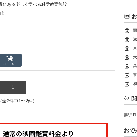
園にある楽しく学べる科学教育施設
山市
お
関
滋
京
大
ベビーカー
兵
奈
和
1
閲
1（全2件中1〜2件）
最近見
おで