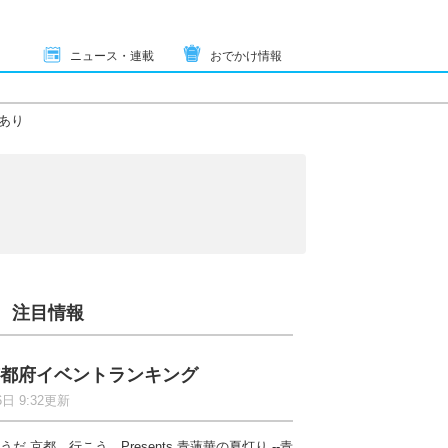
ニュース・連載
おでかけ情報
あり
注目情報
都府イベントランキング
6日 9:32更新
うだ 京都、行こう。Presents 青蓮華の夏灯り --青