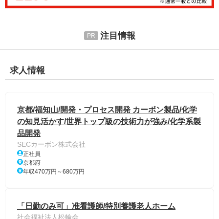
注目情報
求人情報
京都/福知山/開発・プロセス開発 カーボン製品/化学
の知見活かす/世界トップ級の技術力が強み/化学系製
品開発
SECカーボン株式会社
正社員
京都府
年収470万円～680万円
「日勤のみ可」准看護師/特別養護老人ホーム
社会福祉法人松輪会