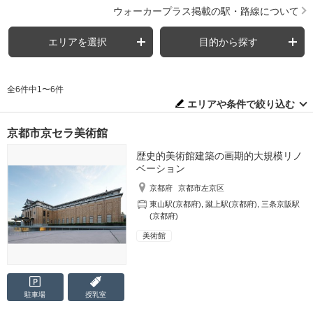
ウォーカープラス掲載の駅・路線について
エリアを選択
目的から探す
全6件中1〜6件
エリアや条件で絞り込む
京都市京セラ美術館
歴史的美術館建築の画期的大規模リノ
ベーション
京都府
京都市左京区
東山駅(京都府)
,
蹴上駅(京都府)
,
三条京阪駅
(京都府)
美術館
駐車場
授乳室