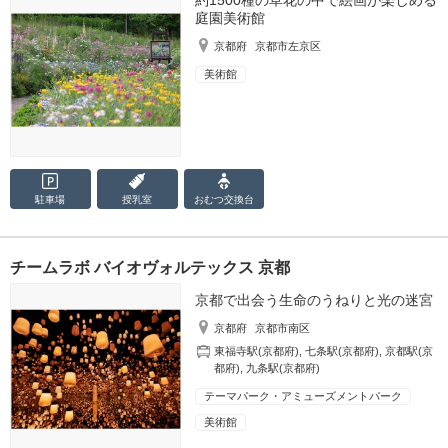
約1500種の草花の中で絵画が楽しめる
庭園美術館
京都府
京都市左京区
美術館
駐車場
授乳室
おむつ
交換台
チームラボ バイオヴォルテックス 京都
京都で出会う生命のうねりと光の迷宮
京都府
京都市南区
東福寺駅(京都府)
,
七条駅(京都府)
,
京都駅(京
都府)
,
九条駅(京都府)
テーマパーク・アミューズメントパーク
美術館