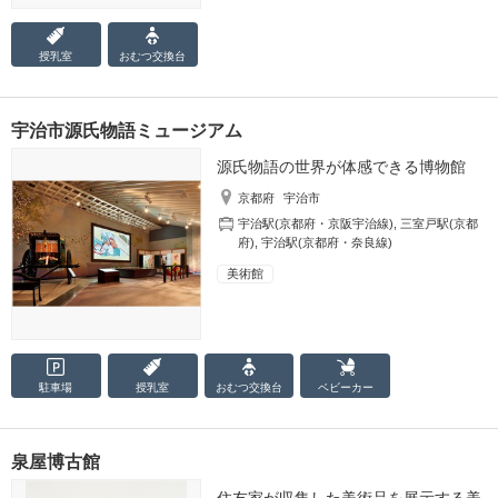
授乳室
おむつ
交換台
宇治市源氏物語ミュージアム
源氏物語の世界が体感できる博物館
京都府
宇治市
宇治駅(京都府・京阪宇治線)
,
三室戸駅(京都
府)
,
宇治駅(京都府・奈良線)
美術館
駐車場
授乳室
おむつ
交換台
ベビーカー
泉屋博古館
住友家が収集した美術品を展示する美