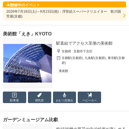
開催中のイベント
2026年7月18日(土)～9月23日(祝)：浮世絵スーパークリエイター 歌川国
芳展(京都)
美術館「えき」KYOTO
駅直結でアクセス至便の美術館
京都府
京都市下京区
京都駅(京都府)
,
九条駅(京都府)
,
東寺駅(京都
府)
美術館
駐車場
授乳室
おむつ
交換台
ベビーカー
ガーデンミュージアム比叡