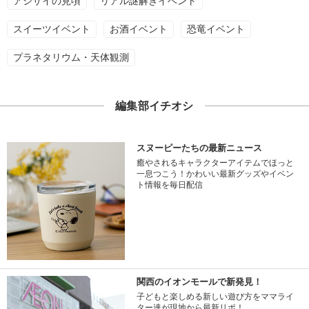
アジサイの見頃
リアル謎解きイベント
スイーツイベント
お酒イベント
恐竜イベント
プラネタリウム・天体観測
編集部イチオシ
スヌーピーたちの最新ニュース
癒やされるキャラクターアイテムでほっと
一息つこう！かわいい最新グッズやイベン
ト情報を毎日配信
関西のイオンモールで新発見！
子どもと楽しめる新しい遊び方をママライ
ター達が現地から最新リポ！