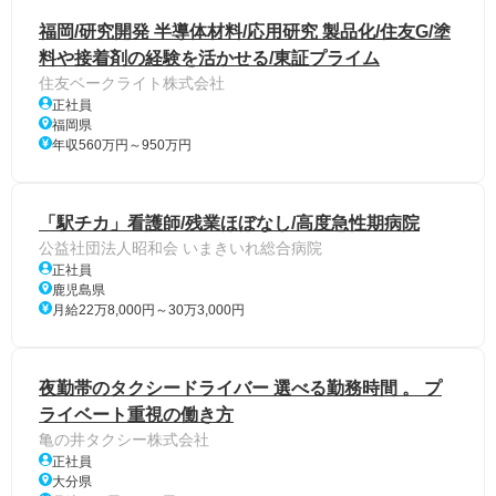
福岡/研究開発 半導体材料/応用研究 製品化/住友G/塗
料や接着剤の経験を活かせる/東証プライム
住友ベークライト株式会社
正社員
福岡県
年収560万円～950万円
「駅チカ」看護師/残業ほぼなし/高度急性期病院
公益社団法人昭和会 いまきいれ総合病院
正社員
鹿児島県
月給22万8,000円～30万3,000円
夜勤帯のタクシードライバー 選べる勤務時間 。 プ
ライベート重視の働き方
亀の井タクシー株式会社
正社員
大分県