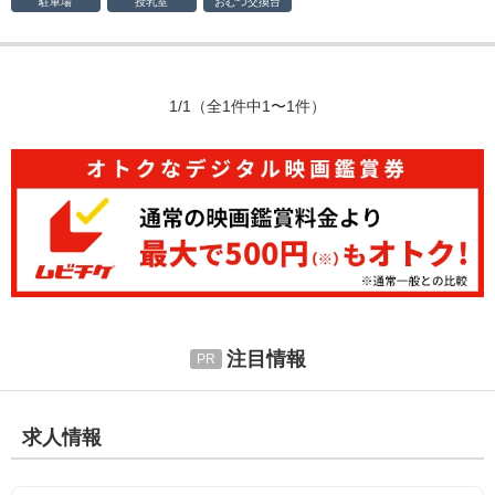
駐車場
授乳室
おむつ
交換台
1/1
（全1件中1〜1件）
注目情報
求人情報