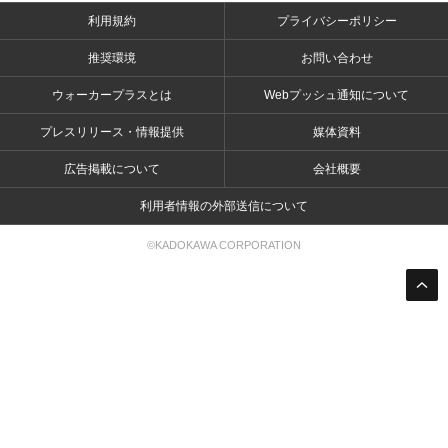
利用規約
プライバシーポリシー
推奨環境
お問い合わせ
ウォーカープラスとは
Webプッシュ通知について
プレスリリース・情報提供
媒体資料
広告掲載について
会社概要
利用者情報の外部送信について
©KADOKAWA CORPORATION