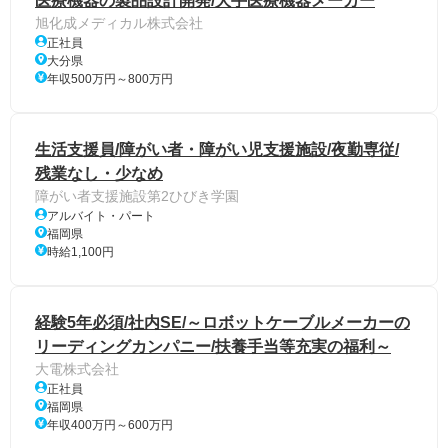
医療機器の製品設計開発/大手医療機器メーカー
旭化成メディカル株式会社
正社員
大分県
年収500万円～800万円
生活支援員/障がい者・障がい児支援施設/夜勤専従/
残業なし・少なめ
障がい者支援施設第2ひびき学園
アルバイト・パート
福岡県
時給1,100円
経験5年必須/社内SE/～ロボットケーブルメーカーの
リーディングカンパニー/扶養手当等充実の福利～
大電株式会社
正社員
福岡県
年収400万円～600万円