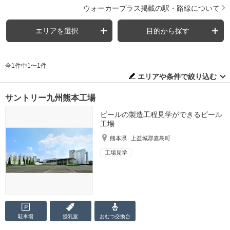
ウォーカープラス掲載の駅・路線について
エリアを選択
目的から探す
全1件中1〜1件
エリアや条件で絞り込む
サントリー九州熊本工場
ビールの製造工程見学ができるビール
工場
熊本県
上益城郡嘉島町
工場見学
駐車場
授乳室
おむつ
交換台