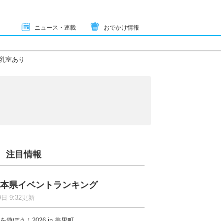
ニュース・連載
おでかけ情報
乳室あり
注目情報
本県イベントランキング
9日 9:32更新
を遊ぼう！2026 in 美里町