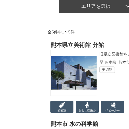
エリアを選択
全5件中1〜5件
熊本県立美術館 分館
旧県立図書館を
熊本県
熊本
美術館
授乳室
おむつ
交換台
ベビーカー
熊本市 水の科学館