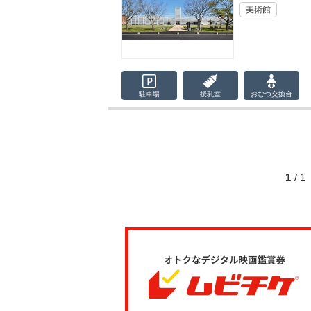
美術館
駐車場
授乳室
おむつ
交換台
1
/ 