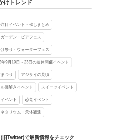
かけトレンド
の注目イベント・催しまとめ
アガーデン・ビアフェス
かけ祭り・ウォーターフェス
26年9月19日～23日の連休開催イベント
夕まつり
アジサイの見頃
アル謎解きイベント
スイーツイベント
酒イベント
恐竜イベント
ラネタリウム・天体観測
X(旧Twitter)で最新情報をチェック