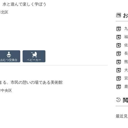
、水と遊んで楽しく学ぼう
市北区
お
九
福
佐
長
おむつ
交換台
ベビーカー
熊
大
宮
まる、市民の憩いの場である美術館
鹿
市中央区
閲
最近見