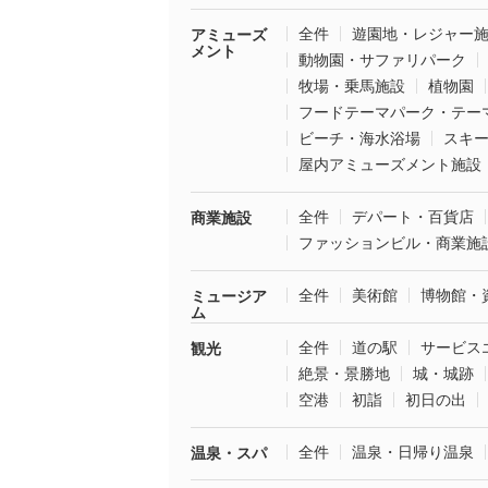
全件
遊園地・レジャー
アミューズ
メント
動物園・サファリパーク
牧場・乗馬施設
植物園
フードテーマパーク・テー
ビーチ・海水浴場
スキ
屋内アミューズメント施設
全件
デパート・百貨店
商業施設
ファッションビル・商業施
全件
美術館
博物館・
ミュージア
ム
全件
道の駅
サービス
観光
絶景・景勝地
城・城跡
空港
初詣
初日の出
全件
温泉・日帰り温泉
温泉・スパ