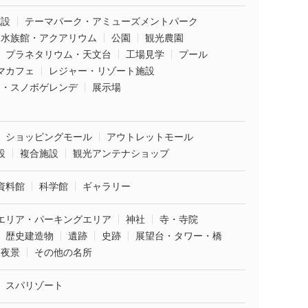
施設
テーマパーク・アミューズメントパーク
水族館・アクアリウム
公園
観光農園
プラネタリウム・天文台
工場見学
プール
マカフェ
レジャー・リゾート施設
ー・スノボゲレンデ
展示場
ショッピングモール
アウトレットモール
設
複合施設
観光アンテナショップ
資料館
科学館
ギャラリー
エリア・パーキングエリア
神社
寺・寺院
歴史建造物
遺跡
史跡
展望台・タワー・橋
夜景
その他の名所
スパリゾート