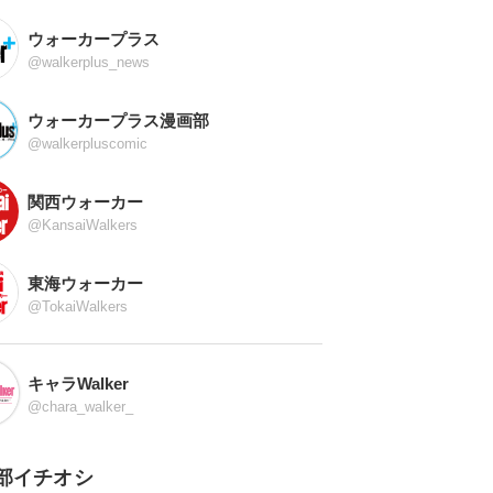
ウォーカープラス
@walkerplus_news
ウォーカープラス漫画部
@walkerpluscomic
関西ウォーカー
@KansaiWalkers
東海ウォーカー
@TokaiWalkers
キャラWalker
@chara_walker_
部イチオシ