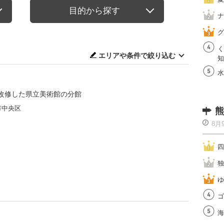
目的から探す
ナ
グ
く
エリアや条件で絞り込む
知
水
改修した県立美術館の分館
市中央区
熊
8月
四
独
ゆ
ゴ
海