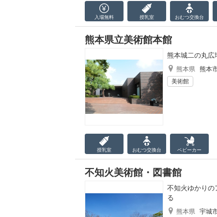
入場無料
授乳室
おむつ
交換台
熊本県立美術館本館
熊本城二の丸広
熊本県
熊本
美術館
授乳室
おむつ
交換台
ベビーカー
不知火美術館・図書館
不知火ゆかりの
る
熊本県
宇城