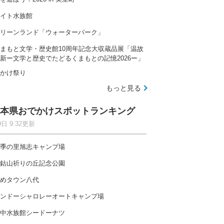
イト水族館
リーンランド「ウォーターパーク」
まもと文学・歴史館10周年記念大収蔵品展「温故
新ー文学と歴史でたどるくまもとの記憶2026ー」
かけ祭り
もっと見る
本県おでかけスポットランキング
9日 9:32更新
季の里旭志キャンプ場
鈷山祈りの丘記念公園
めタウン八代
ンドーシャロレーオートキャンプ場
中水族館シードーナツ