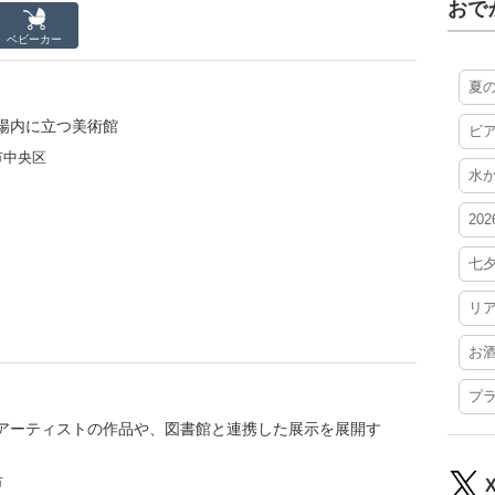
おで
ベビーカー
夏
場内に立つ美術館
ビ
市中央区
水
20
七
リ
お
プ
アーティストの作品や、図書館と連携した展示を展開す
市