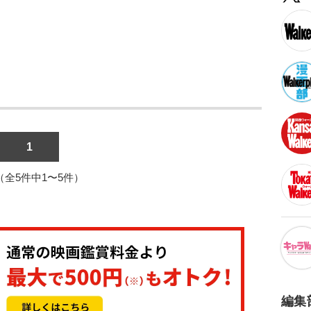
1
1（全5件中1〜5件）
編集