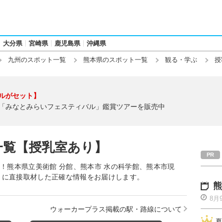
大分県
宮崎県
鹿児島県
沖縄県
九州のスポット一覧
熊本県のスポット一覧
観る・学ぶ
授
ルがセット】
「みなとみらいフェスティバル」鑑賞ツアーを販売中
一覧【授乳室あり】
介！熊本県立美術館 分館、熊本市 水の科学館、熊本市現
トに直接取材した正確な情報をお届けします。
熊
8月
ウォーカープラス掲載の駅・路線について
夏