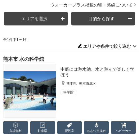
ウォーカープラス掲載の駅・路線について
エリアを選択
目的から探す
全1件中1〜1件
エリアや条件で絞り込む
熊本市 水の科学館
中庭には遊水池、水と遊んで楽しく学
ぼう
熊本県
熊本市北区
科学館
入場無料
駐車場
授乳室
おむつ
交換台
ベビーカー