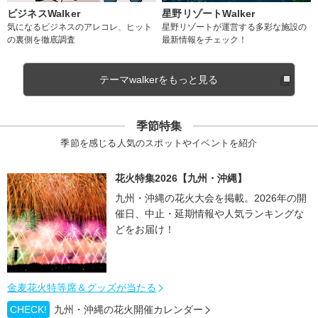
ビジネスWalker
星野リゾートWalker
気になるビジネスのアレコレ、ヒット
星野リゾートが運営する多彩な施設の
の裏側を徹底調査
最新情報をチェック！
テーマwalkerをもっと見る
季節特集
季節を感じる人気のスポットやイベントを紹介
花火特集2026【九州・沖縄】
九州・沖縄の花火大会を掲載。2026年の開
催日、中止・延期情報や人気ランキングな
どをお届け！
金麦花火特等席＆グッズが当たる
CHECK!
九州・沖縄の花火開催カレンダー