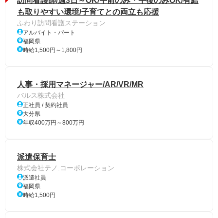
訪問看護師/週3日～OK/午前のみ・午後のみOK/有給
も取りやすい環境/子育てとの両立も応援
ふわり訪問看護ステーション
アルバイト・パート
福岡県
時給1,500円～1,800円
人事・採用マネージャー/AR/VR/MR
バルス株式会社
正社員 / 契約社員
大分県
年収400万円～800万円
派遣保育士
株式会社テノ.コーポレーション
派遣社員
福岡県
時給1,500円