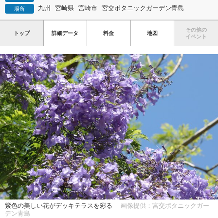
九州
宮崎県
宮崎市
宮交ボタニックガーデン青島
場所
その他の
トップ
詳細データ
料金
地図
イベント
紫色の美しい花がデッキテラスを彩る
画像提供：宮交ボタニックガー
デン青島