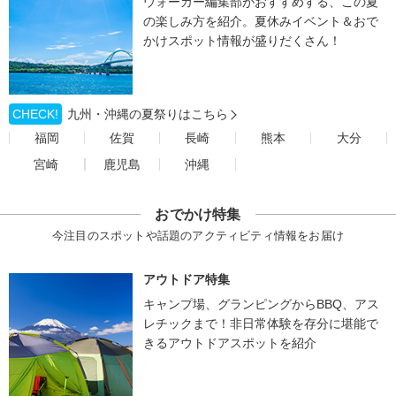
ウォーカー編集部がおすすめする、この夏
の楽しみ方を紹介。夏休みイベント＆おで
かけスポット情報が盛りだくさん！
CHECK!
九州・沖縄の夏祭りはこちら
福岡
佐賀
長崎
熊本
大分
宮崎
鹿児島
沖縄
おでかけ特集
今注目のスポットや話題のアクティビティ情報をお届け
アウトドア特集
キャンプ場、グランピングからBBQ、アス
レチックまで！非日常体験を存分に堪能で
きるアウトドアスポットを紹介