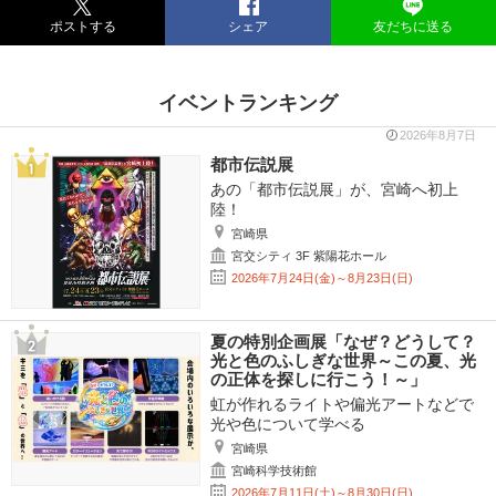
ポストする
シェア
友だちに送る
イベントランキング
2026年8月7日
都市伝説展
あの「都市伝説展」が、宮崎へ初上
陸！
宮崎県
宮交シティ 3F 紫陽花ホール
2026年7月24日(金)～8月23日(日)
夏の特別企画展「なぜ？どうして？
光と色のふしぎな世界～この夏、光
の正体を探しに行こう！～」
虹が作れるライトや偏光アートなどで
光や色について学べる
宮崎県
宮崎科学技術館
2026年7月11日(土)～8月30日(日)