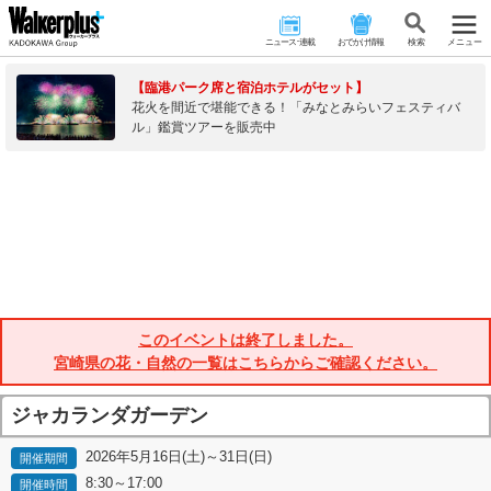
ニュース･連載
おでかけ情報
検 索
メニュー
【臨港パーク席と宿泊ホテルがセット】
花火を間近で堪能できる！「みなとみらいフェスティバ
ル」鑑賞ツアーを販売中
このイベントは終了しました。
宮崎県の花・自然の一覧はこちらからご確認ください。
ジャカランダガーデン
2026年5月16日(土)～31日(日)
開催期間
8:30～17:00
開催時間