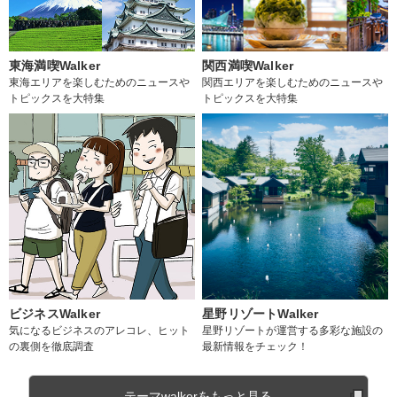
東海満喫Walker
関西満喫Walker
東海エリアを楽しむためのニュースや
関西エリアを楽しむためのニュースや
トピックスを大特集
トピックスを大特集
ビジネスWalker
星野リゾートWalker
気になるビジネスのアレコレ、ヒット
星野リゾートが運営する多彩な施設の
の裏側を徹底調査
最新情報をチェック！
テーマwalkerをもっと見る