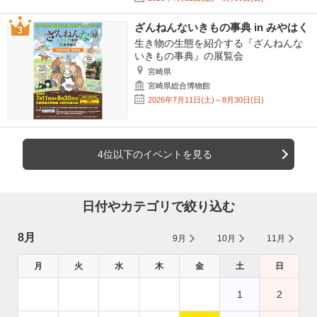
ざんねんないきもの事典 in みやはく
生き物の生態を紹介する『ざんねんな
いきもの事典』の展覧会
宮崎県
宮崎県総合博物館
2026年7月11日(土)～8月30日(日)
4位以下のイベントを見る
日付やカテゴリで絞り込む
8月
9月
10月
11月
月
火
水
木
金
土
日
1
2