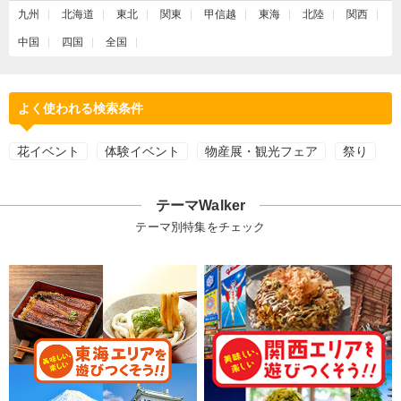
九州
北海道
東北
関東
甲信越
東海
北陸
関西
中国
四国
全国
よく使われる検索条件
花イベント
体験イベント
物産展・観光フェア
祭り
テーマWalker
テーマ別特集をチェック