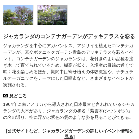
ジャカランダのコンテナガーデンがデッキテラスを彩る
ジャカランダを中心にアガパンサス、アジサイを植えたコンテナガ
ーデンが、宮交ボタニックガーデン青島のデッキテラスを彩るイベ
ント。コンテナガーデンのジャカランダは、花付きのよい品種を接
ぎ木して育てられているため、樹高が低く、入場者の目線の近くで
咲く花を楽しめるほか、期間中は寄せ植えの体験教室や、ナチュラ
ルオーガニックをテーマにした日曜市など、さまざまなイベントが
実施される。
見どころ
1964年に南アメリカから導入された日本最古と言われているジャカ
ランダの大木があり、ジャカランダの和名「紫雲木(シウンボク)」
の名の通り、空に浮かぶ紫色の雲のような姿を見ることができる。
[公式サイトなど、ジャカランダガーデンの詳しいイベント情報を
見る]