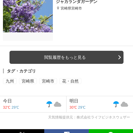
ジャカランダガーデン
宮崎県宮崎市
閲覧履歴をもっと見る
タグ・カテゴリ
九州
宮崎県
宮崎市
花・自然
今日
明日
32℃
29℃
30℃
29℃
天気情報提供元：株式会社ライフビジネスウェザー