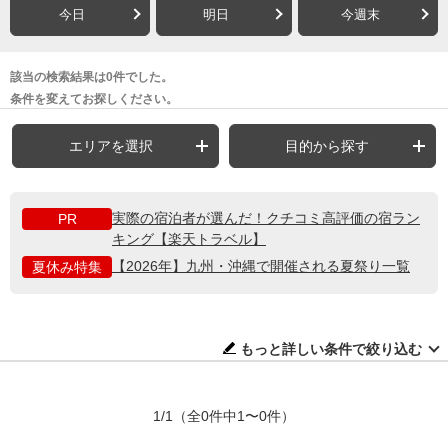
今日
明日
今週末
該当の検索結果は0件でした。
条件を変えてお探しください。
エリアを選択
目的から探す
実際の宿泊者が選んだ！クチコミ高評価の宿ラン
PR
キング【楽天トラベル】
【2026年】九州・沖縄で開催される夏祭り一覧
夏休み特集
もっと詳しい条件で絞り込む
1/1
（全0件中1〜0件）