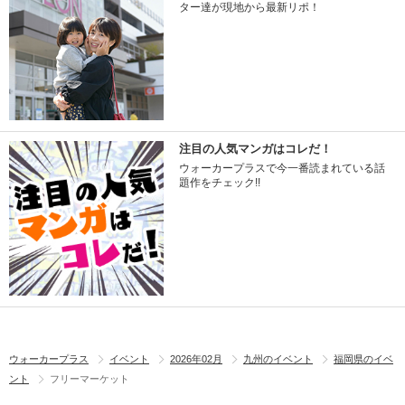
ター達が現地から最新リポ！
注目の人気マンガはコレだ！
ウォーカープラスで今一番読まれている話
題作をチェック!!
ウォーカープラス
イベント
2026年02月
九州のイベント
福岡県のイベ
ント
フリーマーケット