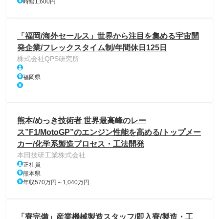
時給1,600円
「福岡/海外セールス」世界から注目を集める宇宙開
発企業/フレックスタイム制/年間休日125日
株式会社QPS研究所
福岡県
熊本/めっき技術者 世界最高峰のレー
ス”F1/MotoGP”のエンジン性能を高める/トップメー
カー/化学系製造プロセス・工法開発
本田技研工業株式会社
正社員
熊本県
年収570万円～1,040万円
「寮完備」産業機械製造スタッフ/即入寮/製造・工