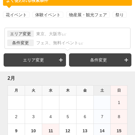
よく使われる検索条件
花イベント
体験イベント
物産展・観光フェア
祭り
エリア変更
東京、大阪市
など
条件変更
フェス、無料イベント
など
エリア変更
条件変更
2月
月
火
水
木
金
土
日
1
2
3
4
5
6
7
8
9
10
11
12
13
14
15