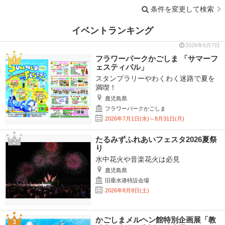
条件を変更して検索
イベントランキング
2026年8月7日
フラワーパークかごしま 「サマーフ
ェスティバル」
スタンプラリーやわくわく迷路で夏を
満喫！
鹿児島県
フラワーパークかごしま
2026年7月1日(水)～8月31日(月)
たるみずふれあいフェスタ2026夏祭
り
水中花火や音楽花火は必見
鹿児島県
旧垂水港特設会場
2026年8月8日(土)
かごしまメルヘン館特別企画展「教