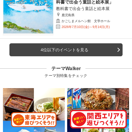
科書で出会う童話と絵本展」
教科書で出会う童話と絵本展
鹿児島県
かごしまメルヘン館 文学ホール
2026年7月10日(金)～9月14日(月)
4位以下のイベントを見る
テーマWalker
テーマ別特集をチェック