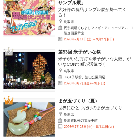
サンプル展」
大好評の食品サンプル展が帰ってく
る！
鳥取県
円形劇場くらよしフィギュアミュージアム 1
階企画展示室
2026年7月11日(土)～9月27日(日)
第53回 米子がいな祭
米子がいな万灯や米子がいな太鼓、が
いなCONで町が活気づく
鳥取県
JR米子駅前、湊山公園周辺
2026年8月7日(金)～9日(日)
まが玉づくり（夏）
世界にひとつだけのまが玉づくり
鳥取県
鳥取市因幡万葉歴史館
2026年7月25日(土)～8月11日(火)