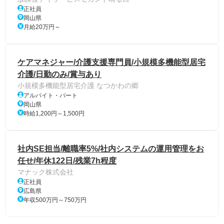
正社員
岡山県
月給20万円～
ケアマネジャー/介護支援専門員/小規模多機能型居宅
介護/日勤のみ/賞与あり
小規模多機能型居宅介護 なつかわの郷
アルバイト・パート
岡山県
時給1,200円～1,500円
社内SE担当/離職率5%/社内システムの運用管理をお
任せ/年休122日/残業7h程度
マナック株式会社
正社員
広島県
年収500万円～750万円