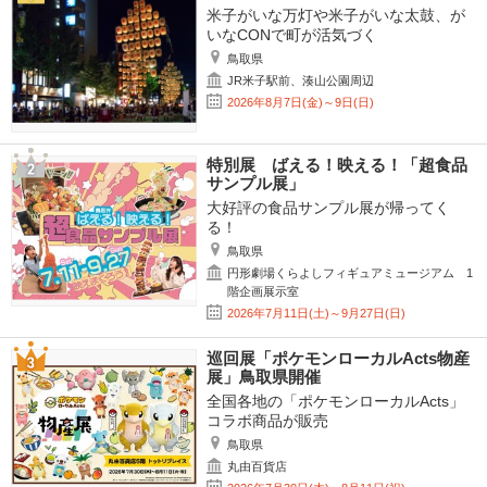
米子がいな万灯や米子がいな太鼓、が
いなCONで町が活気づく
鳥取県
JR米子駅前、湊山公園周辺
2026年8月7日(金)～9日(日)
特別展 ばえる！映える！「超食品
サンプル展」
大好評の食品サンプル展が帰ってく
る！
鳥取県
円形劇場くらよしフィギュアミュージアム 1
階企画展示室
2026年7月11日(土)～9月27日(日)
巡回展「ポケモンローカルActs物産
展」鳥取県開催
全国各地の「ポケモンローカルActs」
コラボ商品が販売
鳥取県
丸由百貨店