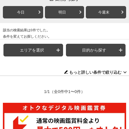
今日
明日
今週末
該当の検索結果は0件でした。
条件を変えてお探しください。
エリアを選択
目的から探す
もっと詳しい条件で絞り込む
1/1
（全0件中1〜0件）