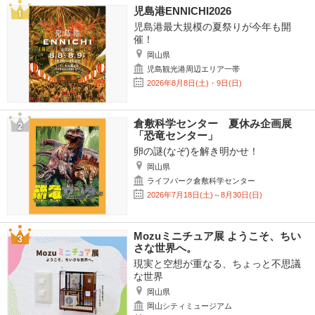
児島港ENNICHI2026
児島港最大規模の夏祭りが今年も開
催！
岡山県
児島観光港周辺エリア一帯
2026年8月8日(土)・9日(日)
倉敷科学センター 夏休み企画展
「恐竜センター」
卵の謎(なぞ)を解き明かせ！
岡山県
ライフパーク倉敷科学センター
2026年7月18日(土)～8月30日(日)
Mozuミニチュア展 ようこそ、ちい
さな世界へ。
現実と空想が重なる、ちょっと不思議
な世界
岡山県
岡山シティミュージアム