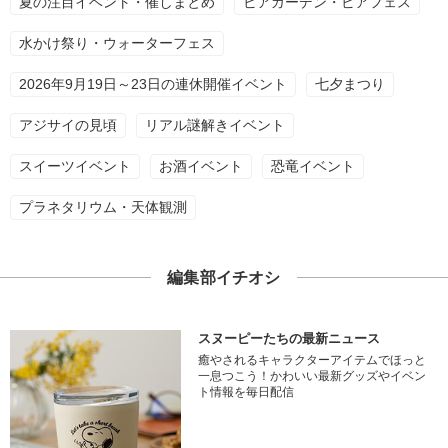
夏の注目イベント・催しまとめ
ビアガーデン・ビアフェス
水かけ祭り・ウォーターフェス
2026年9月19日～23日の連休開催イベント
七夕まつり
アジサイの見頃
リアル謎解きイベント
スイーツイベント
お酒イベント
恐竜イベント
プラネタリウム・天体観測
編集部イチオシ
スヌーピーたちの最新ニュース
癒やされるキャラクターアイテムでほっと
一息つこう！かわいい最新グッズやイベン
ト情報を毎日配信