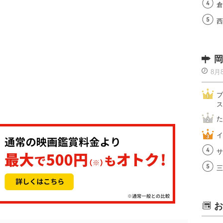
倉
西
岡
8月
ブ
ス
た
イ
サ
三
お