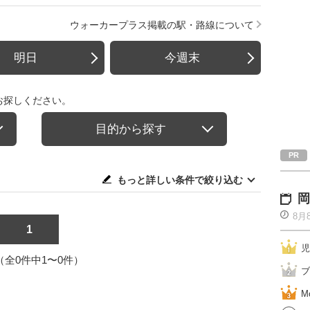
ウォーカープラス掲載の駅・路線について
明日
今週末
お探しください。
目的から探す
もっと詳しい条件で絞り込む
岡
8月
1
児
1（全0件中1〜0件）
ブ
M