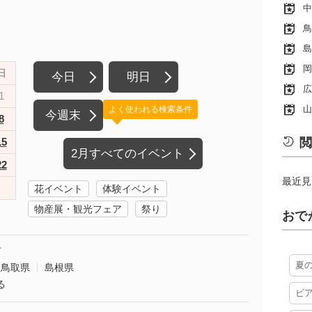
中
鳥
島
岡
日
今日
明日
広
1
山
よく使われる検索条件
今週末
8
15
閲
2月すべてのイベント
22
最近見
花イベント
体験イベント
物産展・観光フェア
祭り
おで
市
夏
鳥取県
島根県
る
ビ