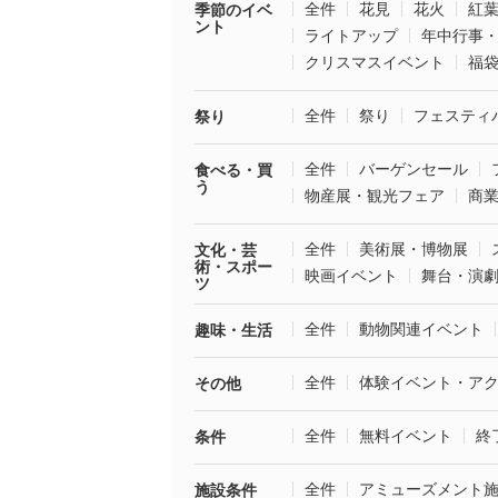
全件
花見
花火
紅
季節のイベ
ント
ライトアップ
年中行事
クリスマスイベント
福
全件
祭り
フェスティ
祭り
全件
バーゲンセール
食べる・買
う
物産展・観光フェア
商
全件
美術展・博物展
文化・芸
術・スポー
映画イベント
舞台・演
ツ
全件
動物関連イベント
趣味・生活
全件
体験イベント・ア
その他
全件
無料イベント
終
条件
全件
アミューズメント
施設条件