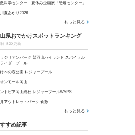
敷科学センター 夏休み企画展「恐竜センター」
川夏あかり2026
もっと見る
山県おでかけスポットランキング
8日 9:32更新
ラジリアンパーク 鷲羽山ハイランド スパイラル
ライダープール
けべの森公園 レジャープール
オンモール岡山
ントピア岡山総社 レジャープールWAPS
井アウトレットパーク 倉敷
もっと見る
すすめ記事