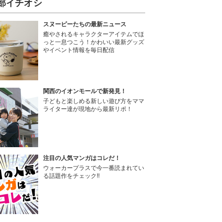
部イチオシ
スヌーピーたちの最新ニュース
癒やされるキャラクターアイテムでほ
っと一息つこう！かわいい最新グッズ
やイベント情報を毎日配信
関西のイオンモールで新発見！
子どもと楽しめる新しい遊び方をママ
ライター達が現地から最新リポ！
注目の人気マンガはコレだ！
ウォーカープラスで今一番読まれてい
る話題作をチェック!!