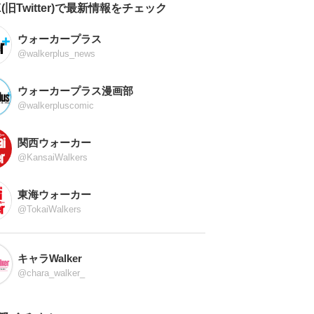
X(旧Twitter)で最新情報をチェック
ウォーカープラス
@walkerplus_news
ウォーカープラス漫画部
@walkerpluscomic
関西ウォーカー
@KansaiWalkers
東海ウォーカー
@TokaiWalkers
キャラWalker
@chara_walker_