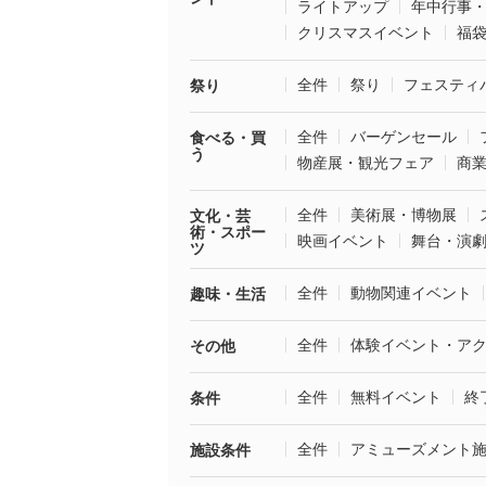
ライトアップ
年中行事
クリスマスイベント
福
全件
祭り
フェスティ
祭り
全件
バーゲンセール
食べる・買
う
物産展・観光フェア
商
全件
美術展・博物展
文化・芸
術・スポー
映画イベント
舞台・演
ツ
全件
動物関連イベント
趣味・生活
全件
体験イベント・ア
その他
全件
無料イベント
終
条件
全件
アミューズメント
施設条件