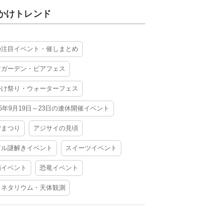
かけトレンド
の注目イベント・催しまとめ
アガーデン・ビアフェス
かけ祭り・ウォーターフェス
26年9月19日～23日の連休開催イベント
夕まつり
アジサイの見頃
アル謎解きイベント
スイーツイベント
酒イベント
恐竜イベント
ラネタリウム・天体観測