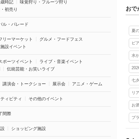
・歳時記
味覚狩り・フルーツ狩り
おで
袋・初売り
バル・パレード
夏
フリーマーケット
グルメ・フードフェス
ビ
業施設イベント
水
スポーツイベント
ライブ・音楽イベント
20
劇
伝統芸能・お笑いライブ
七
講演会・トークショー
展示会
アニメ・ゲーム
リ
クティビティ
その他のイベント
お
了間際
プ
施設
ショッピング施設