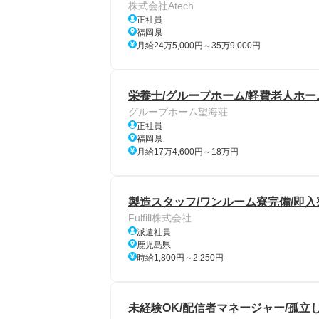
株式会社Atech
正社員
福岡県
月給24万5,000円～35万9,000円
栄養士/グループホーム/軽費老人ホー
グループホーム望海荘
正社員
福岡県
月給17万4,600円～18万円
製造スタッフ/ワンルーム寮完備/即入
Fulfill株式会社
派遣社員
鹿児島県
時給1,800円～2,250円
未経験OK/配信者マネージャー/孤立