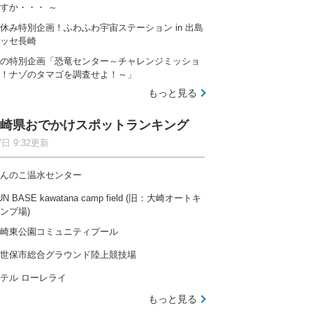
すか・・・ ～
休み特別企画！ふわふわ宇宙ステーション in 出島
ッセ長崎
の特別企画「恐竜センター～チャレンジミッショ
！ナゾのタマゴを調査せよ！～」
もっと見る
崎県おでかけスポットランキング
7日 9:32更新
んのこ温水センター
UN BASE kawatana camp field (旧：大崎オートキ
ンプ場)
崎東公園コミュニティプール
世保市総合グラウンド陸上競技場
テル ローレライ
もっと見る