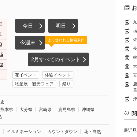
お
九
日
今日
明日
福
1
佐
よく使われる検索条件
今週末
8
長
15
熊
2月すべてのイベント
22
大
花イベント
体験イベント
宮
物産展・観光フェア
祭り
鹿
選
沖
保市
熊本県
大分県
宮崎県
鹿児島県
沖縄県
閲
る
最近見
葉
イルミネーション
カウントダウン
花・自然