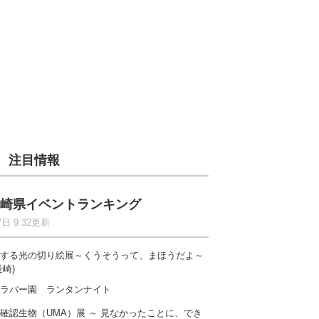
注目情報
崎県イベントランキング
7日 9:32更新
する光の切り絵展～くうそうって、まほうだよ～
長崎)
ラバー園 ランタンナイト
確認生物（UMA）展 ～ 見なかったことに、でき