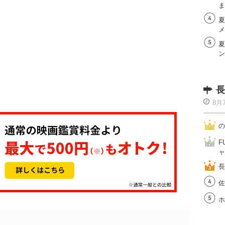
ま
夏
メ
夏
ン
長
8月
の
F
ャ
長
佐
ホ