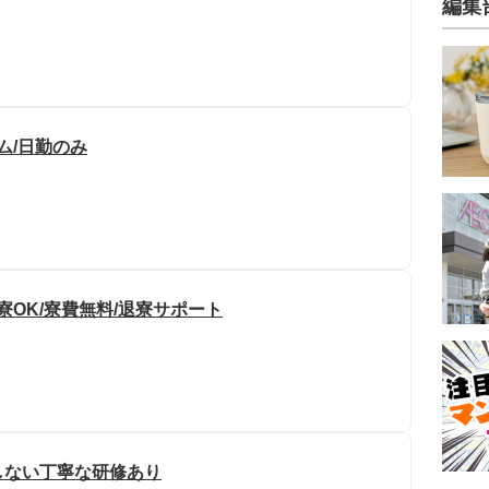
編集
ム/日勤のみ
寮OK/寮費無料/退寮サポート
しない丁寧な研修あり