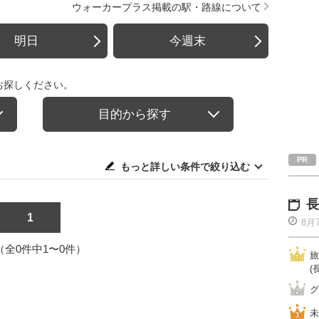
ウォーカープラス掲載の駅・路線について
明日
今週末
お探しください。
目的から探す
もっと詳しい条件で絞り込む
長
1
8月
1（全0件中1〜0件）
旅
(
グ
未