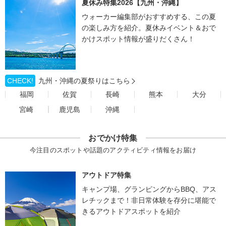
夏休み特集2026【九州・沖縄】
ウォーカー編集部がおすすめする、この夏
の楽しみ方を紹介。夏休みイベント＆おで
かけスポット情報が盛りだくさん！
CHECK!
九州・沖縄の夏祭りはこちら
福岡
佐賀
長崎
熊本
大分
宮崎
鹿児島
沖縄
おでかけ特集
今注目のスポットや話題のアクティビティ情報をお届け
アウトドア特集
キャンプ場、グランピングからBBQ、アス
レチックまで！非日常体験を存分に堪能で
きるアウトドアスポットを紹介