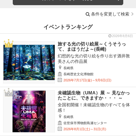
条件を変更して検索
イベントランキング
2026年8月6日
旅する光の切り絵展～くうそうっ
て、まほうだよ～(長崎)
幻想的な光の切り絵を作り出す酒井敦
美さんの作品展
長崎県
長崎歴史文化博物館
2026年7月17日(金)～9月6日(日)
未確認生物（UMA）展 ～ 見なかっ
たことに、できますか・・・ ～
全国初開催！未確認生物のすべてを体
感！
長崎県
佐世保市博物館島瀬センター
2026年8月1日(土)～31日(月)