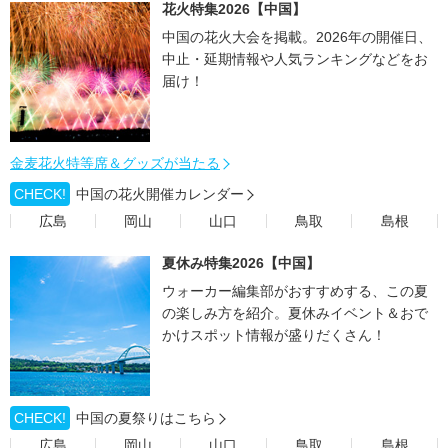
花火特集2026【中国】
中国の花火大会を掲載。2026年の開催日、
中止・延期情報や人気ランキングなどをお
届け！
金麦花火特等席＆グッズが当たる
CHECK!
中国の花火開催カレンダー
広島
岡山
山口
鳥取
島根
夏休み特集2026【中国】
ウォーカー編集部がおすすめする、この夏
の楽しみ方を紹介。夏休みイベント＆おで
かけスポット情報が盛りだくさん！
CHECK!
中国の夏祭りはこちら
広島
岡山
山口
鳥取
島根