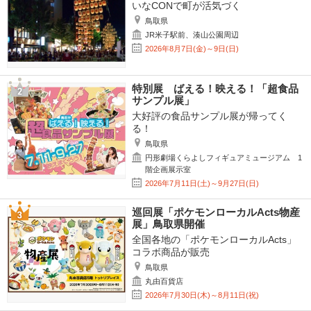
いなCONで町が活気づく
鳥取県
JR米子駅前、湊山公園周辺
2026年8月7日(金)～9日(日)
特別展 ばえる！映える！「超食品
サンプル展」
大好評の食品サンプル展が帰ってく
る！
鳥取県
円形劇場くらよしフィギュアミュージアム 1
階企画展示室
2026年7月11日(土)～9月27日(日)
巡回展「ポケモンローカルActs物産
展」鳥取県開催
全国各地の「ポケモンローカルActs」
コラボ商品が販売
鳥取県
丸由百貨店
2026年7月30日(木)～8月11日(祝)