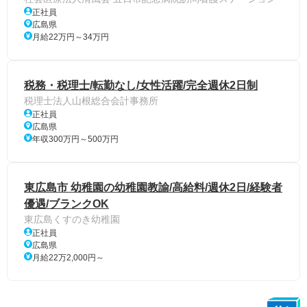
正社員
広島県
月給22万円～34万円
税務・税理士/転勤なし/女性活躍/完全週休2日制
税理士法人山根総合会計事務所
正社員
広島県
年収300万円～500万円
東広島市 幼稚園の幼稚園教諭/高給料/週休2日/経験者
優遇/ブランクOK
東広島くすのき幼稚園
正社員
広島県
月給22万2,000円～