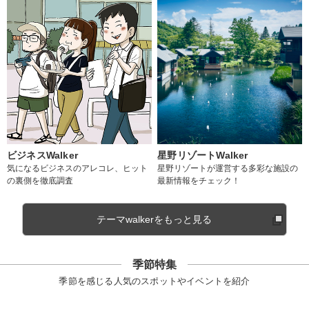
ビジネスWalker
星野リゾートWalker
気になるビジネスのアレコレ、ヒット
星野リゾートが運営する多彩な施設の
の裏側を徹底調査
最新情報をチェック！
テーマwalkerをもっと見る
季節特集
季節を感じる人気のスポットやイベントを紹介