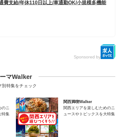
費支給/年休110日以上/車通勤OK/小規模多機能
Sponsored by
ーマWalker
マ別特集をチェック
関西満喫Walker
めのニ
関西エリアを楽しむためのニ
大特集
ュースやトピックスを大特集