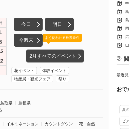
中
鳥
島
日
今日
明日
岡
1
広
よく使われる検索条件
今週末
8
山
15
2月すべてのイベント
閲
22
花イベント
体験イベント
最近見
物産展・観光フェア
祭り
おで
市
鳥取県
島根県
夏
る
ビ
葉
イルミネーション
カウントダウン
花・自然