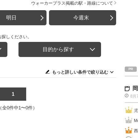
ウォーカープラス掲載の駅・路線について
明日
今週末
お探しください。
目的から探す
もっと詳しい条件で絞り込む
岡
1
8月
1（全0件中1〜0件）
児
M
西