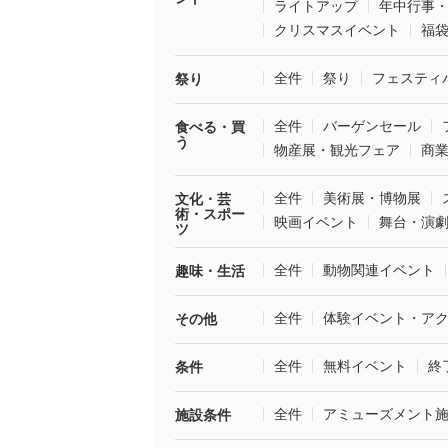
ライトアップ
年中行事
クリスマスイベント
福
全件
祭り
フェスティ
祭り
全件
バーゲンセール
食べる・買
う
物産展・観光フェア
商
全件
美術展・博物展
文化・芸
術・スポー
映画イベント
舞台・演
ツ
全件
動物関連イベント
趣味・生活
全件
体験イベント・ア
その他
全件
無料イベント
終
条件
全件
アミューズメント
施設条件