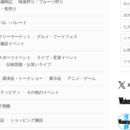
・歳時記
味覚狩り・フルーツ狩り
水
袋・初売り
20
バル・パレード
七
フリーマーケット
グルメ・フードフェス
リ
業施設イベント
お
スポーツイベント
ライブ・音楽イベント
プ
劇
伝統芸能・お笑いライブ
講演会・トークショー
展示会
アニメ・ゲーム
クティビティ
その他のイベント
了間際
施設
ショッピング施設