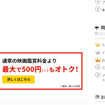
ブ
倉
岡
8月
た
イ
お
三
ブ
ス
お