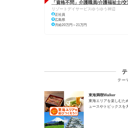
「資格不問」介護職員/介護福祉士/交通
リゾートデイサービスゆうゆう神辺
正社員
広島県
月給20万円～21万円
テ
テー
東海満喫Walker
東海エリアを楽しむた
ュースやトピックスを