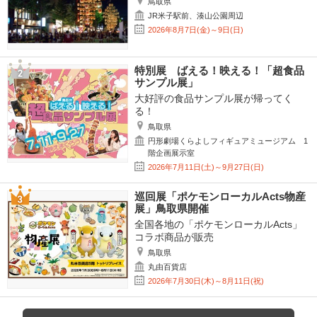
鳥取県
JR米子駅前、湊山公園周辺
2026年8月7日(金)～9日(日)
特別展 ばえる！映える！「超食品
サンプル展」
大好評の食品サンプル展が帰ってく
る！
鳥取県
円形劇場くらよしフィギュアミュージアム 1
階企画展示室
2026年7月11日(土)～9月27日(日)
巡回展「ポケモンローカルActs物産
展」鳥取県開催
全国各地の「ポケモンローカルActs」
コラボ商品が販売
鳥取県
丸由百貨店
2026年7月30日(木)～8月11日(祝)