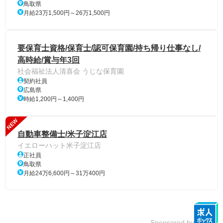
鳥取県
月給23万1,500円～26万1,500円
要保育士資格/保育士/認可保育園/持ち帰り仕事なし/
高時給/賞与年3回
社会福祉法人清喜会 うじな保育園
契約社員
広島県
時給1,200円～1,400円
NEW
自動車整備士/米子淀江店
イエローハット米子淀江店
正社員
鳥取県
月給24万6,600円～31万400円
Sponsored by