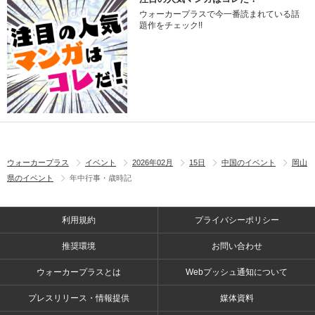
ウォーカープラスで今一番読まれている話
題作をチェック!!
ウォーカープラス
イベント
2026年02月
15日
中国のイベント
岡山
県のイベント
年中行事・歳時記
利用規約
プライバシーポリシー
推奨環境
お問い合わせ
ウォーカープラスとは
Webプッシュ通知について
プレスリリース・情報提供
媒体資料