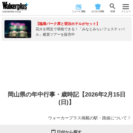
ニュース･連載
おでかけ情報
検 索
メニュー
【臨港パーク席と宿泊ホテルがセット】
花火を間近で堪能できる！「みなとみらいフェスティバ
ル」鑑賞ツアーを販売中
岡山県の年中行事・歳時記【2026年2月15日
(日)】
ウォーカープラス掲載の駅・路線について
日付から探す