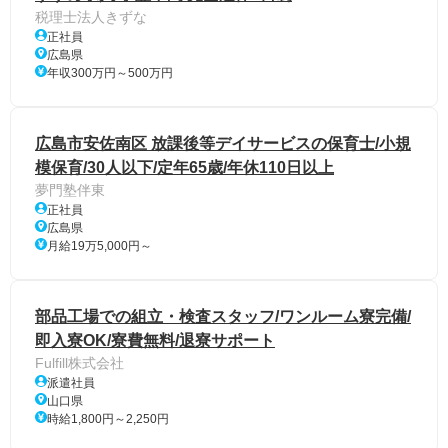
税理士法人きずな
正社員
広島県
年収300万円～500万円
広島市安佐南区 放課後等デイサービスの保育士/小規
模保育/30人以下/定年65歳/年休110日以上
夢門塾伴東
正社員
広島県
月給19万5,000円～
部品工場での組立・検査スタッフ/ワンルーム寮完備/
即入寮OK/寮費無料/退寮サポート
Fulfill株式会社
派遣社員
山口県
時給1,800円～2,250円