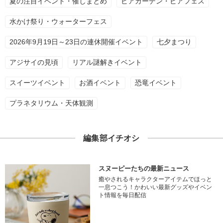
夏の注目イベント・催しまとめ
ビアガーデン・ビアフェス
水かけ祭り・ウォーターフェス
2026年9月19日～23日の連休開催イベント
七夕まつり
アジサイの見頃
リアル謎解きイベント
スイーツイベント
お酒イベント
恐竜イベント
プラネタリウム・天体観測
編集部イチオシ
スヌーピーたちの最新ニュース
癒やされるキャラクターアイテムでほっと
一息つこう！かわいい最新グッズやイベン
ト情報を毎日配信