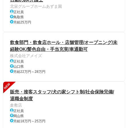
北栄グループホームあずま園
正社員
鳥取県
月給25万円
飲食部門・飲食店ホール・店舗管理/オープニング/未
経験OK/髪色自由・手当充実/車通勤可
株式会社アメイズ
正社員
山口県
月給22万円～28万円
NEW
販売・接客スタッフ/犬の家シフト制/社会保険完備/
退職金制度
倉敷店
正社員
岡山県
月給18万円～25万円