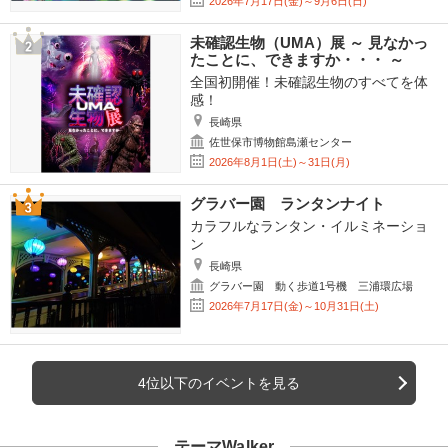
2026年7月17日(金)～9月6日(日)
未確認生物（UMA）展 ～ 見なかっ
たことに、できますか・・・ ～
全国初開催！未確認生物のすべてを体
感！
長崎県
佐世保市博物館島瀬センター
2026年8月1日(土)～31日(月)
グラバー園 ランタンナイト
カラフルなランタン・イルミネーショ
ン
長崎県
グラバー園 動く歩道1号機 三浦環広場
2026年7月17日(金)～10月31日(土)
4位以下のイベントを見る
テーマWalker