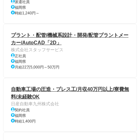
派遣社員
福岡県
時給1,240円～
プラント・配管/機械系設計・開発/配管プラントメー
カー/AutoCAD「2D」
株式会社スタッフサービス
正社員
福岡県
月給22万5,000円～50万円
自動車工場の圧造・プレス工/月収40万円以上/寮費無
料/未経験OK
日産自動車九州株式会社
契約社員
福岡県
時給1,400円