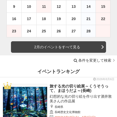
9
10
11
12
13
14
15
16
17
18
19
20
21
22
23
24
25
26
27
28
2月のイベントをすべて見る
条件を変更して検索
イベントランキング
2026年8月6日
旅する光の切り絵展～くうそうっ
て、まほうだよ～(長崎)
幻想的な光の切り絵を作り出す酒井敦
美さんの作品展
長崎県
長崎歴史文化博物館