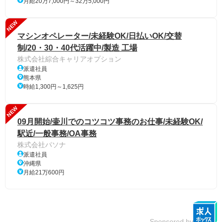
月給20万7,000円～32万5,000円
NEW
マシンオペレーター/未経験OK/日払いOK/交替
制/20・30・40代活躍中/製造 工場
株式会社綜合キャリアオプション
派遣社員
熊本県
時給1,300円～1,625円
NEW
09月開始/壷川でのコツコツ事務のお仕事/未経験OK/
駅近/一般事務/OA事務
株式会社パソナ
派遣社員
沖縄県
月給21万600円
Sponsored by