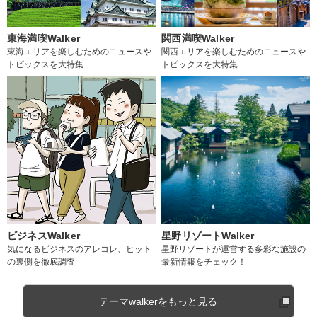
東海満喫Walker
関西満喫Walker
東海エリアを楽しむためのニュースや
関西エリアを楽しむためのニュースや
トピックスを大特集
トピックスを大特集
ビジネスWalker
星野リゾートWalker
気になるビジネスのアレコレ、ヒット
星野リゾートが運営する多彩な施設の
の裏側を徹底調査
最新情報をチェック！
テーマwalkerをもっと見る