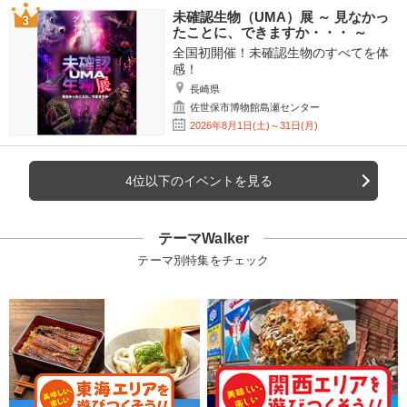
未確認生物（UMA）展 ～ 見なかっ
たことに、できますか・・・ ～
全国初開催！未確認生物のすべてを体
感！
長崎県
佐世保市博物館島瀬センター
2026年8月1日(土)～31日(月)
4位以下のイベントを見る
テーマWalker
テーマ別特集をチェック