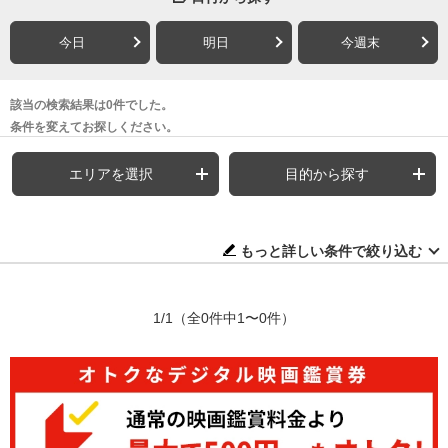
今日
明日
今週末
該当の検索結果は0件でした。
条件を変えてお探しください。
エリアを選択
目的から探す
もっと詳しい条件で絞り込む
1/1
（全0件中1〜0件）