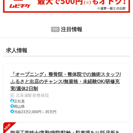
注目情報
求人情報
「オープニング」整骨院・整体院での施術スタッフ/
ふるさと出店のチャンス/無資格・未経験OK/研修充
実/週休2日制
匠 北長瀬駅前整体院
正社員
岡山県
月給23万2,000円～35万円
NEW
臨床工学技士/常勤/病院/駐輪・駐車場あり/託児所あ