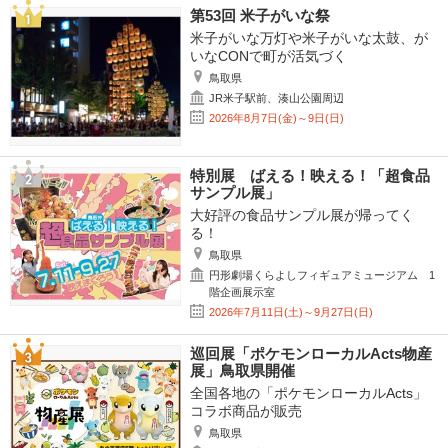
第53回 米子がいな祭
米子がいな万灯や米子がいな太鼓、が
いなCONで町が活気づく
鳥取県
JR米子駅前、湊山公園周辺
2026年8月7日(金)～9日(日)
特別展 ばえる！映える！「超食品
サンプル展」
大好評の食品サンプル展が帰ってく
る！
鳥取県
円形劇場くらよしフィギュアミュージアム 1
階企画展示室
2026年7月11日(土)～9月27日(日)
巡回展「ポケモンローカルActs物産
展」鳥取県開催
全国各地の「ポケモンローカルActs」
コラボ商品が販売
鳥取県