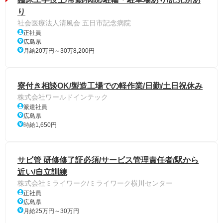
り
社会医療法人清風会 五日市記念病院
正社員
広島県
月給20万円～30万8,200円
寮付き相談OK/製造工場での軽作業/日勤/土日祝休み
株式会社ワールドインテック
派遣社員
広島県
時給1,650円
サビ管 研修修了証必須/サービス管理責任者/駅から
近い/自立訓練
株式会社ミライワーク/ミライワーク横川センター
正社員
広島県
月給25万円～30万円