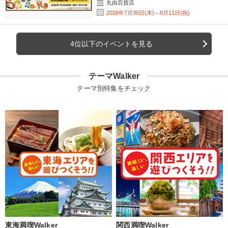
丸由百貨店
2026年7月30日(木)～8月11日(祝)
4位以下のイベントを見る
テーマWalker
テーマ別特集をチェック
東海満喫Walker
関西満喫Walker