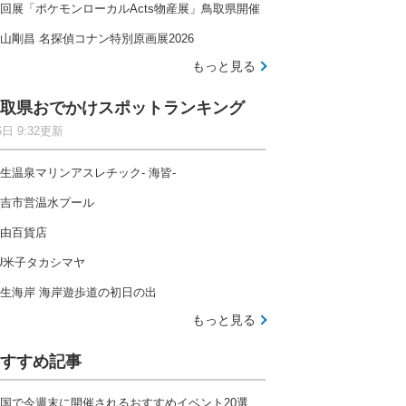
回展「ポケモンローカルActs物産展」鳥取県開催
山剛昌 名探偵コナン特別原画展2026
もっと見る
取県おでかけスポットランキング
6日 9:32更新
生温泉マリンアスレチック- 海皆-
吉市営温水プール
由百貨店
U米子タカシマヤ
生海岸 海岸遊歩道の初日の出
もっと見る
すすめ記事
国で今週末に開催されるおすすめイベント20選