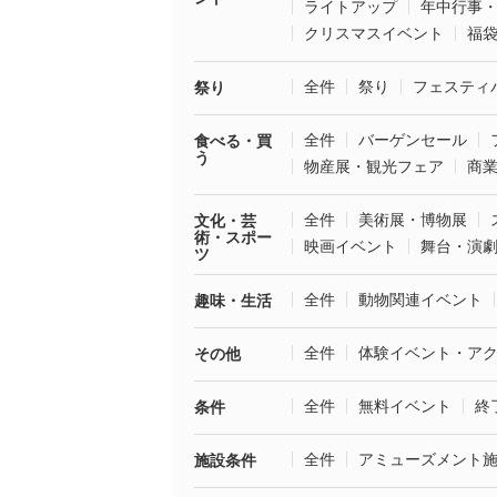
ライトアップ
年中行事
クリスマスイベント
福
全件
祭り
フェスティ
祭り
全件
バーゲンセール
食べる・買
う
物産展・観光フェア
商
全件
美術展・博物展
文化・芸
術・スポー
映画イベント
舞台・演
ツ
全件
動物関連イベント
趣味・生活
全件
体験イベント・ア
その他
全件
無料イベント
終
条件
全件
アミューズメント
施設条件