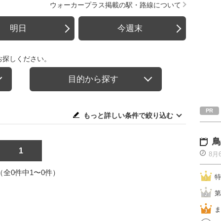
ウォーカープラス掲載の駅・路線について
明日
今週末
お探しください。
目的から探す
もっと詳しい条件で絞り込む
鳥
1
8月
1（全0件中1〜0件）
特
第
ま