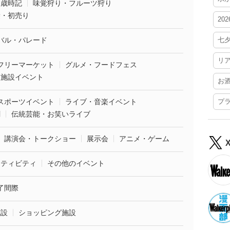
・歳時記
味覚狩り・フルーツ狩り
袋・初売り
20
バル・パレード
七
リ
フリーマーケット
グルメ・フードフェス
業施設イベント
お
スポーツイベント
ライブ・音楽イベント
プ
劇
伝統芸能・お笑いライブ
講演会・トークショー
展示会
アニメ・ゲーム
クティビティ
その他のイベント
了間際
施設
ショッピング施設