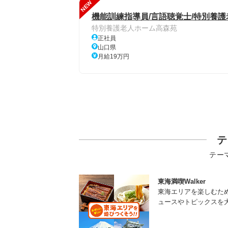
NEW
機能訓練指導員/言語聴覚士/特別養護
特別養護老人ホーム高森苑
正社員
山口県
月給19万円
テ
テー
東海満喫Walker
東海エリアを楽しむた
ュースやトピックスを