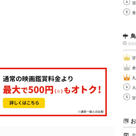
巡
青
鳥
8月
皆
倉
丸
J
皆
お
中