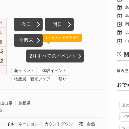
鳥
島
日
今日
明日
岡
1
広
よく使われる検索条件
今週末
山
8
15
閲
2月すべてのイベント
22
花イベント
体験イベント
最近見
物産展・観光フェア
祭り
おで
山口県
島根県
夏
る
ビ
葉
イルミネーション
カウントダウン
花・自然
水