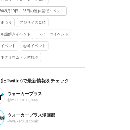
26年9月19日～23日の連休開催イベント
夕まつり
アジサイの見頃
アル謎解きイベント
スイーツイベント
酒イベント
恐竜イベント
ラネタリウム・天体観測
X(旧Twitter)で最新情報をチェック
ウォーカープラス
@walkerplus_news
ウォーカープラス漫画部
@walkerpluscomic