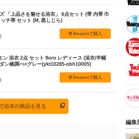
メンズ 「上品さを魅せる浴衣」 6点セット (帯 内帯 巾
ッチ帯 セット (M, 黒しじら)
Amazonで購入
円
ビエン 浴衣 2点 セット floro レディース (浴衣/半幅
ン椿調べ×グレー(ykt10285-obh10005)
Amazonで購入
円
onで浴衣の商品を見る
編集