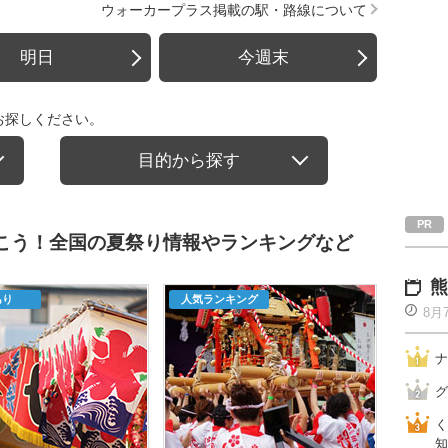
ウォーカープラス掲載の駅・路線について
明日
今週末
お探しください。
目的から探す
行こう！全国の夏祭り情報やランキングなど
熊
あり
人気ランキング
8月
ナ
グ
く
知