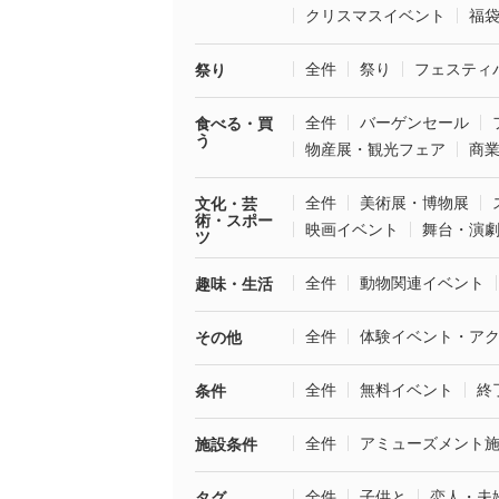
クリスマスイベント
福
全件
祭り
フェスティ
祭り
全件
バーゲンセール
食べる・買
う
物産展・観光フェア
商
全件
美術展・博物展
文化・芸
術・スポー
映画イベント
舞台・演
ツ
全件
動物関連イベント
趣味・生活
全件
体験イベント・ア
その他
全件
無料イベント
終
条件
全件
アミューズメント
施設条件
全件
子供と
恋人・夫
タグ