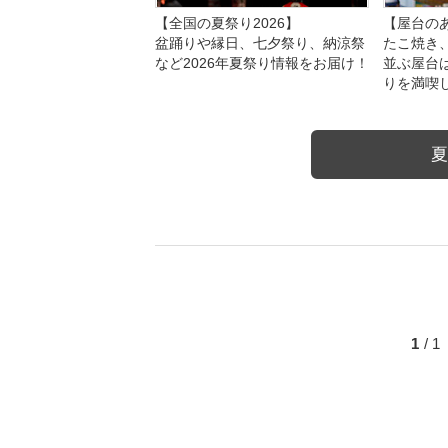
【全国の夏祭り2026】
【屋台のあ
盆踊りや縁日、七夕祭り、納涼祭
たこ焼き
など2026年夏祭り情報をお届け！
並ぶ屋台
りを満喫
夏
1
/ 