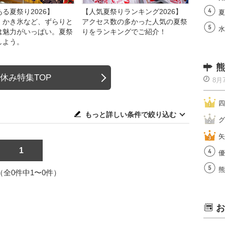
る夏祭り2026】
【人気夏祭りランキング2026】
夏
、かき氷など、ずらりと
アクセス数の多かった人気の夏祭
水
は魅力がいっぱい。夏祭
りをランキングでご紹介！
しよう。
熊
休み特集TOP
8月
四
もっと詳しい条件で絞り込む
グ
矢
1
優
熊
1（全0件中1〜0件）
お