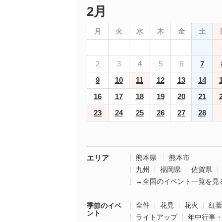
2月
月
火
水
木
金
土
2
3
4
5
6
7
9
10
11
12
13
14
16
17
18
19
20
21
23
24
25
26
27
28
エリア
熊本県
熊本市
九州
福岡県
佐賀県
→全国のイベント一覧を見
全件
花見
花火
紅
季節のイベ
ント
ライトアップ
年中行事