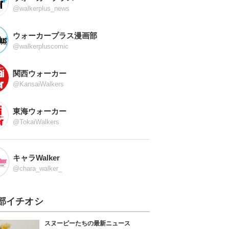
@walkerplus_news
ウォーカープラス漫画部
@walkerpluscomic
関西ウォーカー
@KansaiWalkers
東海ウォーカー
@TokaiWalkers
キャラWalker
@chara_walker_
部イチオシ
スヌーピーたちの最新ニュース