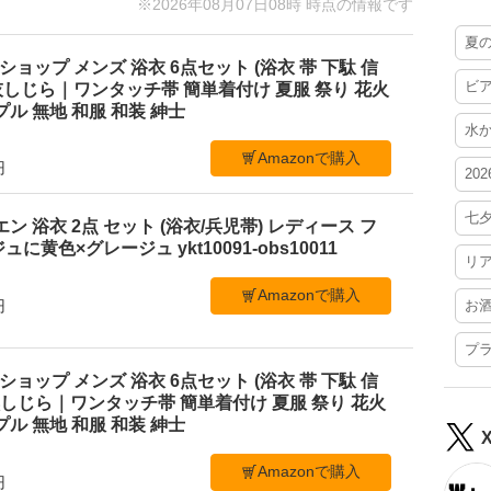
※2026年08月07日08時 時点の情報です
夏
ショップ メンズ 浴衣 6点セット (浴衣 帯 下駄 信
ビ
M 灰しじら｜ワンタッチ帯 簡単着付け 夏服 祭り 花火
ル 無地 和服 和装 紳士
水
Amazonで購入
円
20
七
ビエン 浴衣 2点 セット (浴衣/兵児帯) レディース フ
黄色×グレージュ ykt10091-obs10011
リ
Amazonで購入
円
お
プ
ショップ メンズ 浴衣 6点セット (浴衣 帯 下駄 信
L 黒しじら｜ワンタッチ帯 簡単着付け 夏服 祭り 花火
ル 無地 和服 和装 紳士
Amazonで購入
円