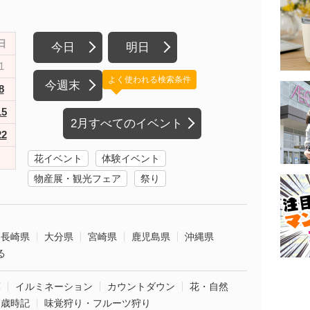
日
今日
明日
1
よく使われる検索条件
今週末
8
15
2月すべてのイベント
22
花イベント
体験イベント
物産展・観光フェア
祭り
長崎県
大分県
宮崎県
鹿児島県
沖縄県
る
葉
イルミネーション
カウントダウン
花・自然
・歳時記
味覚狩り・フルーツ狩り