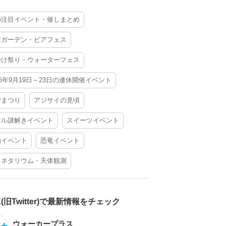
の注目イベント・催しまとめ
アガーデン・ビアフェス
かけ祭り・ウォーターフェス
26年9月19日～23日の連休開催イベント
夕まつり
アジサイの見頃
アル謎解きイベント
スイーツイベント
酒イベント
恐竜イベント
ラネタリウム・天体観測
X(旧Twitter)で最新情報をチェック
ウォーカープラス