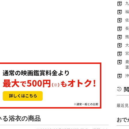
九
福
佐
長
熊
大
宮
鹿
選
沖
閲
最近見
いる浴衣の商品
おで