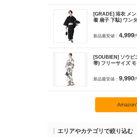
[GRADE] 浴衣 
着 扇子 下駄) ワンタ
4,999
新品最安値：
[SOUBIEN] ソウ
帯) フリーサイズ モダ
9,990
新品最安値：
Amaz
エリアやカテゴリで絞り込む