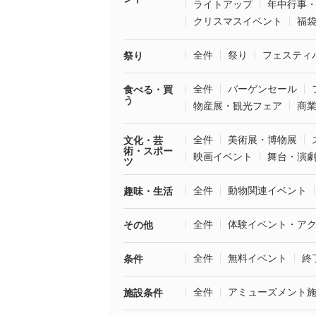
ライトアップ
年中行事
クリスマスイベント
福
全件
祭り
フェスティ
祭り
全件
バーゲンセール
食べる・買
う
物産展・観光フェア
商
全件
美術展・博物展
文化・芸
術・スポー
映画イベント
舞台・演
ツ
全件
動物関連イベント
趣味・生活
全件
体験イベント・ア
その他
全件
無料イベント
終
条件
全件
アミューズメント
施設条件