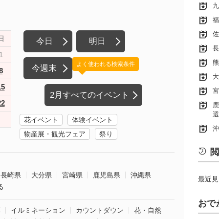
九
福
佐
日
今日
明日
長
1
熊
よく使われる検索条件
今週末
8
大
15
宮
2月すべてのイベント
22
鹿
選
花イベント
体験イベント
沖
物産展・観光フェア
祭り
閲
長崎県
大分県
宮崎県
鹿児島県
沖縄県
最近見
る
おで
葉
イルミネーション
カウントダウン
花・自然