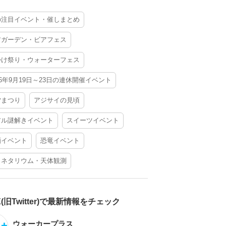
の注目イベント・催しまとめ
アガーデン・ビアフェス
かけ祭り・ウォーターフェス
26年9月19日～23日の連休開催イベント
夕まつり
アジサイの見頃
アル謎解きイベント
スイーツイベント
酒イベント
恐竜イベント
ラネタリウム・天体観測
X(旧Twitter)で最新情報をチェック
ウォーカープラス