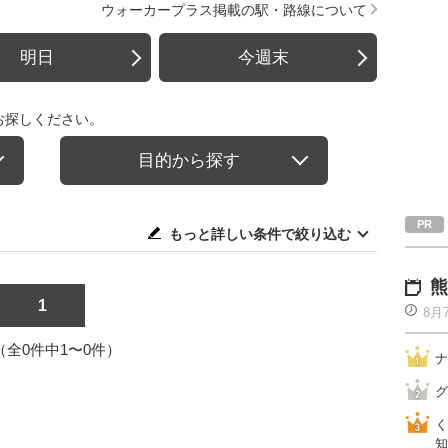
ウォーカープラス掲載の駅・路線について
明日
今週末
お探しください。
目的から探す
もっと詳しい条件で絞り込む
熊
1
8月
1（全0件中1〜0件）
ナ
グ
く
知