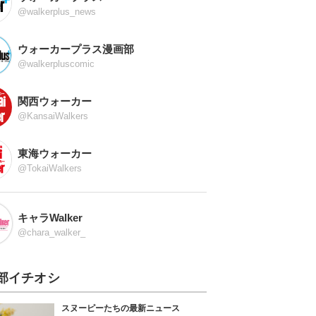
@walkerplus_news
ウォーカープラス漫画部
@walkerpluscomic
関西ウォーカー
@KansaiWalkers
東海ウォーカー
@TokaiWalkers
キャラWalker
@chara_walker_
部イチオシ
スヌーピーたちの最新ニュース