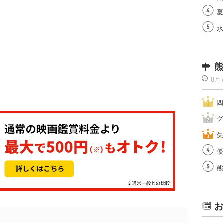
夏
水
熊
8月
四
グ
矢
優
熊
お