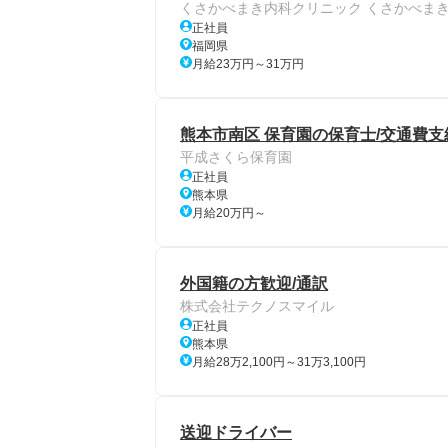
くさかべまき内科クリニック くさかべま
正社員
福岡県
月給23万円～31万円
熊本市南区 保育園の保育士/交通費支
平成さくら保育園
正社員
熊本県
月給20万円～
外国籍の方歓迎/通訳
株式会社テクノスマイル
正社員
熊本県
月給28万2,100円～31万3,100円
送迎ドライバー