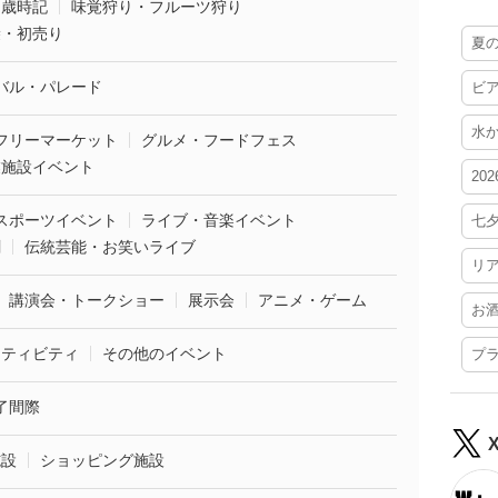
・歳時記
味覚狩り・フルーツ狩り
袋・初売り
夏
バル・パレード
ビ
水
フリーマーケット
グルメ・フードフェス
業施設イベント
20
スポーツイベント
ライブ・音楽イベント
七
劇
伝統芸能・お笑いライブ
リ
講演会・トークショー
展示会
アニメ・ゲーム
お
クティビティ
その他のイベント
プ
了間際
施設
ショッピング施設