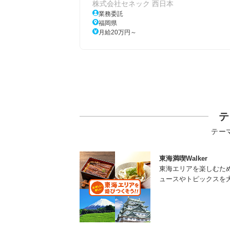
株式会社セネック 西日本
業務委託
福岡県
月給20万円～
テ
テー
東海満喫Walker
東海エリアを楽しむた
ュースやトピックスを