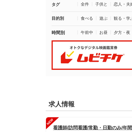
全件
子供と
恋人・夫
タグ
目的別
食べる
遊ぶ
観る・学
時間別
午前中
お昼
夕方・夜
求人情報
NEW
看護師/訪問看護/常勤・日勤のみ/年間