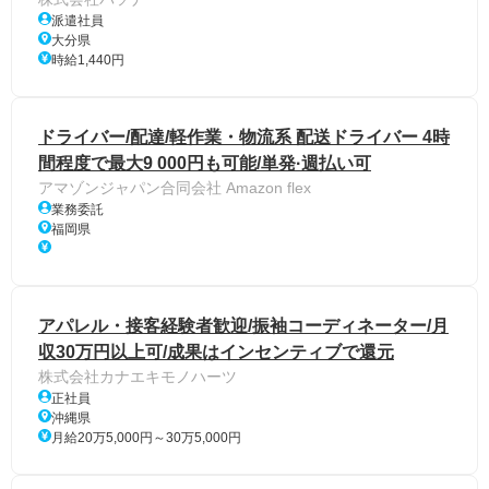
派遣社員
大分県
時給1,440円
ドライバー/配達/軽作業・物流系 配送ドライバー 4時
間程度で最大9 000円も可能/単発·週払い可
アマゾンジャパン合同会社 Amazon flex
業務委託
福岡県
アパレル・接客経験者歓迎/振袖コーディネーター/月
収30万円以上可/成果はインセンティブで還元
株式会社カナエキモノハーツ
正社員
沖縄県
月給20万5,000円～30万5,000円