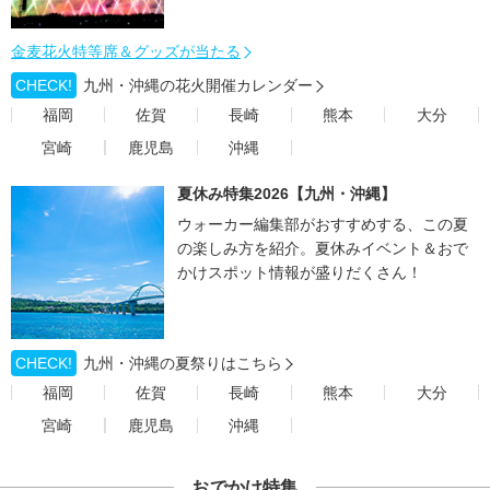
金麦花火特等席＆グッズが当たる
CHECK!
九州・沖縄の花火開催カレンダー
福岡
佐賀
長崎
熊本
大分
宮崎
鹿児島
沖縄
夏休み特集2026【九州・沖縄】
ウォーカー編集部がおすすめする、この夏
の楽しみ方を紹介。夏休みイベント＆おで
かけスポット情報が盛りだくさん！
CHECK!
九州・沖縄の夏祭りはこちら
福岡
佐賀
長崎
熊本
大分
宮崎
鹿児島
沖縄
おでかけ特集