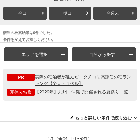
今日
明日
今週末
該当の検索結果は0件でした。
条件を変えてお探しください。
エリアを選択
目的から探す
実際の宿泊者が選んだ！クチコミ高評価の宿ラン
PR
キング【楽天トラベル】
【2026年】九州・沖縄で開催される夏祭り一覧
夏休み特集
もっと詳しい条件で絞り込む
1/1
（全0件中1〜0件）