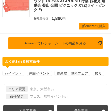
ウンド OCEAN＆GROUND 行楽 お花見 運
動会 登山 公園 ピクニック XYZ(ライトピン
ク F)
1,860
新品最安値：
円
Amazonで購入
Amazonでレジャーシートの商品を見る
よく使われる検索条件
花イベント
体験イベント
物産展・観光フェア
祭り
エリア変更
東京、大阪市
など
条件変更
フェス、無料イベント
など
エリア変更
条件変更