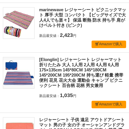
marinewave レジャーシート ピクニックマッ
ト 厚手 大型 コンパクト 【ビッグサイズで大
人4人でも楽々】 保温 断熱 防水 持ち手 肩が
けベルト付き (ピンク)
2,423
新品最安値：
円
Amazonで購入
[Elonglin] レジャーシート レジャーマット
折りたたみ 大人 1人用 2人用 4人用 6人用
175×135cm 145*80CM 145*180CM
145*200CM 195*200CM 持ち運び 軽量 携帯
便利 花見 花火大会 運動会 キャンプ ピクニ
ックシート 百合柄 花柄 男女兼用
1,035
新品最安値：
円
Amazonで購入
レジャーシート 子供 遠足 アウトドアシート
マット 男の子 女の子 オーシャンアンドグラ