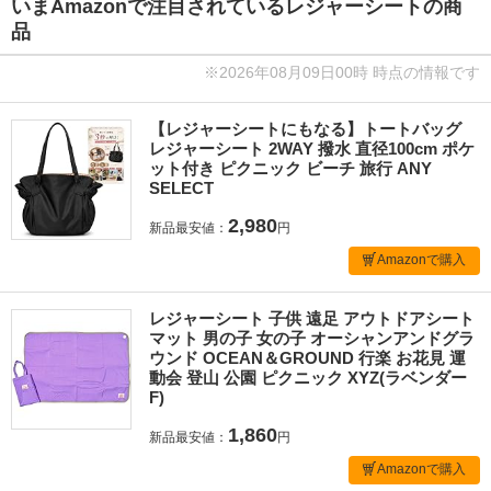
いまAmazonで注目されているレジャーシートの商
品
※2026年08月09日00時 時点の情報です
【レジャーシートにもなる】トートバッグ
レジャーシート 2WAY 撥水 直径100cm ポケ
ット付き ピクニック ビーチ 旅行 ANY
SELECT
2,980
新品最安値：
円
Amazonで購入
レジャーシート 子供 遠足 アウトドアシート
マット 男の子 女の子 オーシャンアンドグラ
ウンド OCEAN＆GROUND 行楽 お花見 運
動会 登山 公園 ピクニック XYZ(ラベンダー
F)
1,860
新品最安値：
円
Amazonで購入