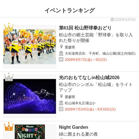
イベントランキング
2026年8月9日
第61回 松山野球拳おどり
松山市の郷土芸能「野球拳」を取り入
れた祭りが開催
愛媛県
大街道商店街、千舟町、城山公園(堀之内地区)
2026年8月7日(金)～9日(日)
光のおもてなしin松山城2026
松山市のシンボル「松山城」をライト
アップ
愛媛県
松山城本丸広場ほか
2026年7月24日(金)～8月16日(日)
Night Garden
緑に囲まれる夏の夜