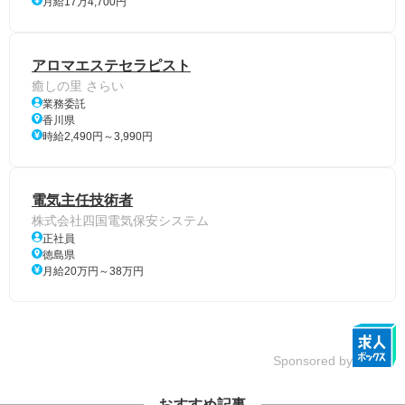
月給17万4,700円
アロマエステセラピスト
癒しの里 さらい
業務委託
香川県
時給2,490円～3,990円
電気主任技術者
株式会社四国電気保安システム
正社員
徳島県
月給20万円～38万円
Sponsored by
おすすめ記事