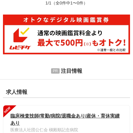
1/1
（全0件中1〜0件）
注目情報
求人情報
NEW
臨床検査技師/常勤/病院/退職金あり/産休・育休実績
あり
医療法人社団公仁会 槇殿順記念病院