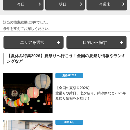
今日
明日
今週末
該当の検索結果は0件でした。
条件を変えてお探しください。
エリアを選択
目的から探す
【夏休み特集2026】夏祭りへ行こう！全国の夏祭り情報やランキ
ングなど
夏祭り2026
【全国の夏祭り2026】
盆踊りや縁日、七夕祭り、納涼祭など2026年
夏祭り情報をお届け！
屋台あり