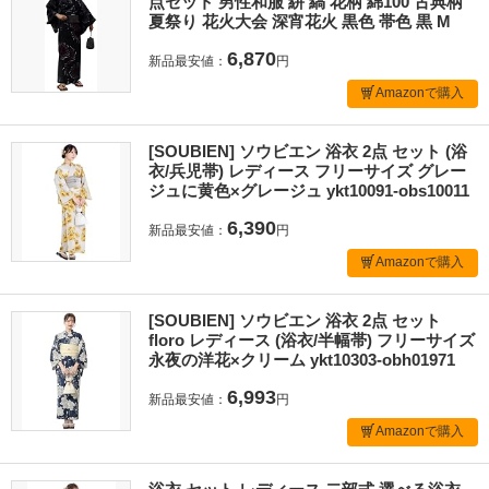
点セット 男性和服 絣 縞 花柄 綿100 古典柄
夏祭り 花火大会 深宵花火 黒色 帯色 黒 M
6,870
新品最安値：
円
Amazonで購入
[SOUBIEN] ソウビエン 浴衣 2点 セット (浴
衣/兵児帯) レディース フリーサイズ グレー
ジュに黄色×グレージュ ykt10091-obs10011
6,390
新品最安値：
円
Amazonで購入
[SOUBIEN] ソウビエン 浴衣 2点 セット
floro レディース (浴衣/半幅帯) フリーサイズ
永夜の洋花×クリーム ykt10303-obh01971
6,993
新品最安値：
円
Amazonで購入