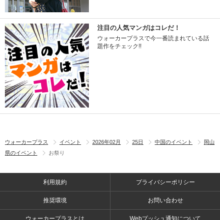
注目の人気マンガはコレだ！
ウォーカープラスで今一番読まれている話
題作をチェック!!
ウォーカープラス
イベント
2026年02月
25日
中国のイベント
岡山
県のイベント
お祭り
利用規約
プライバシーポリシー
推奨環境
お問い合わせ
ウォーカープラスとは
Webプッシュ通知について