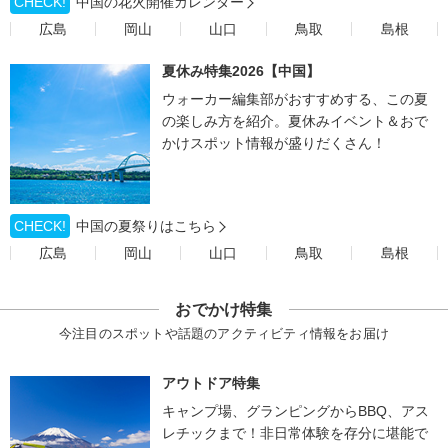
CHECK!
中国の花火開催カレンダー
広島
岡山
山口
鳥取
島根
夏休み特集2026【中国】
ウォーカー編集部がおすすめする、この夏
の楽しみ方を紹介。夏休みイベント＆おで
かけスポット情報が盛りだくさん！
CHECK!
中国の夏祭りはこちら
広島
岡山
山口
鳥取
島根
おでかけ特集
今注目のスポットや話題のアクティビティ情報をお届け
アウトドア特集
キャンプ場、グランピングからBBQ、アス
レチックまで！非日常体験を存分に堪能で