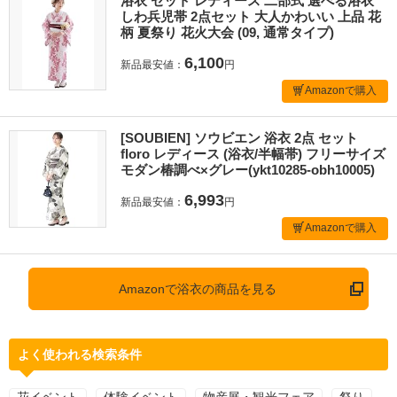
浴衣 セット レディース 二部式 選べる浴衣
しわ兵児帯 2点セット 大人かわいい 上品 花
柄 夏祭り 花火大会 (09, 通常タイプ)
6,100
新品最安値：
円
Amazonで購入
[SOUBIEN] ソウビエン 浴衣 2点 セット
floro レディース (浴衣/半幅帯) フリーサイズ
モダン椿調べ×グレー(ykt10285-obh10005)
6,993
新品最安値：
円
Amazonで購入
Amazonで浴衣の商品を見る
よく使われる検索条件
花イベント
体験イベント
物産展・観光フェア
祭り