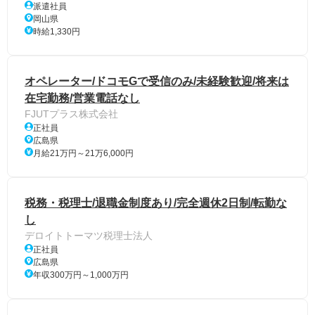
派遣社員
岡山県
時給1,330円
オペレーター/ドコモGで受信のみ/未経験歓迎/将来は
在宅勤務/営業電話なし
FJUTプラス株式会社
正社員
広島県
月給21万円～21万6,000円
税務・税理士/退職金制度あり/完全週休2日制/転勤な
し
デロイトトーマツ税理士法人
正社員
広島県
年収300万円～1,000万円