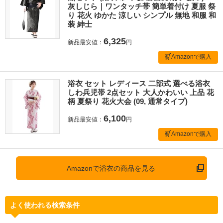
灰しじら｜ワンタッチ帯 簡単着付け 夏服 祭
り 花火 ゆかた 涼しい シンプル 無地 和服 和
装 紳士
6,325
新品最安値：
円
Amazonで購入
浴衣 セット レディース 二部式 選べる浴衣
しわ兵児帯 2点セット 大人かわいい 上品 花
柄 夏祭り 花火大会 (09, 通常タイプ)
6,100
新品最安値：
円
Amazonで購入
Amazonで浴衣の商品を見る
よく使われる検索条件