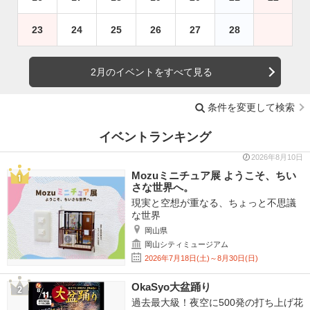
23
24
25
26
27
28
2月のイベントをすべて見る
条件を変更して検索
イベントランキング
2026年8月10日
Mozuミニチュア展 ようこそ、ちい
さな世界へ。
現実と空想が重なる、ちょっと不思議
な世界
岡山県
岡山シティミュージアム
2026年7月18日(土)～8月30日(日)
OkaSyo大盆踊り
過去最大級！夜空に500発の打ち上げ花