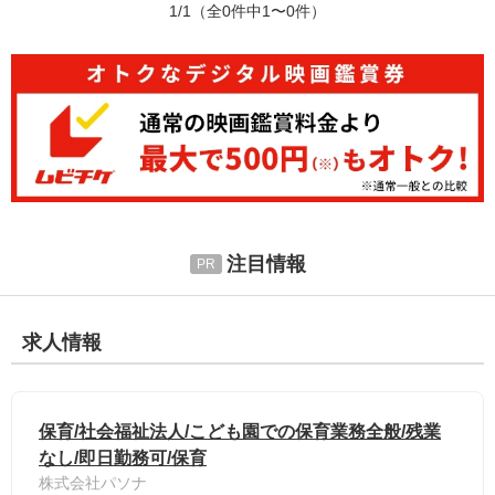
1/1
（全0件中1〜0件）
注目情報
求人情報
保育/社会福祉法人/こども園での保育業務全般/残業
なし/即日勤務可/保育
株式会社パソナ