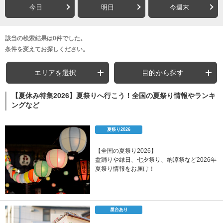
今日
明日
今週末
該当の検索結果は0件でした。
条件を変えてお探しください。
エリアを選択
目的から探す
【夏休み特集2026】夏祭りへ行こう！全国の夏祭り情報やランキ
ングなど
夏祭り2026
【全国の夏祭り2026】
盆踊りや縁日、七夕祭り、納涼祭など2026年
夏祭り情報をお届け！
屋台あり