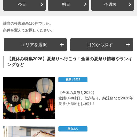
今日
明日
今週末
該当の検索結果は0件でした。
条件を変えてお探しください。
エリアを選択
目的から探す
【夏休み特集2026】夏祭りへ行こう！全国の夏祭り情報やランキ
ングなど
夏祭り2026
【全国の夏祭り2026】
盆踊りや縁日、七夕祭り、納涼祭など2026年
夏祭り情報をお届け！
屋台あり