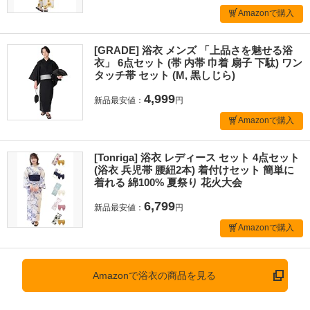
Amazonで購入
[GRADE] 浴衣 メンズ 「上品さを魅せる浴
衣」 6点セット (帯 内帯 巾着 扇子 下駄) ワン
タッチ帯 セット (M, 黒しじら)
4,999
新品最安値：
円
Amazonで購入
[Tonriga] 浴衣 レディース セット 4点セット
(浴衣 兵児帯 腰紐2本) 着付けセット 簡単に
着れる 綿100% 夏祭り 花火大会
6,799
新品最安値：
円
Amazonで購入
Amazonで浴衣の商品を見る