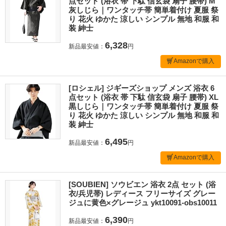
点セット (浴衣 帯 下駄 信玄袋 扇子 腰帯) M
灰しじら｜ワンタッチ帯 簡単着付け 夏服 祭
り 花火 ゆかた 涼しい シンプル 無地 和服 和
装 紳士
6,328
新品最安値：
円
Amazonで購入
[ロシェル] ジギーズショップ メンズ 浴衣 6
点セット (浴衣 帯 下駄 信玄袋 扇子 腰帯) XL
黒しじら｜ワンタッチ帯 簡単着付け 夏服 祭
り 花火 ゆかた 涼しい シンプル 無地 和服 和
装 紳士
6,495
新品最安値：
円
Amazonで購入
[SOUBIEN] ソウビエン 浴衣 2点 セット (浴
衣/兵児帯) レディース フリーサイズ グレー
ジュに黄色×グレージュ ykt10091-obs10011
6,390
新品最安値：
円