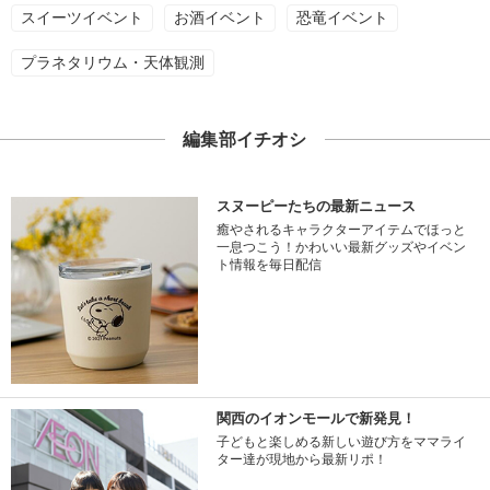
スイーツイベント
お酒イベント
恐竜イベント
プラネタリウム・天体観測
編集部イチオシ
スヌーピーたちの最新ニュース
癒やされるキャラクターアイテムでほっと
一息つこう！かわいい最新グッズやイベン
ト情報を毎日配信
関西のイオンモールで新発見！
子どもと楽しめる新しい遊び方をママライ
ター達が現地から最新リポ！