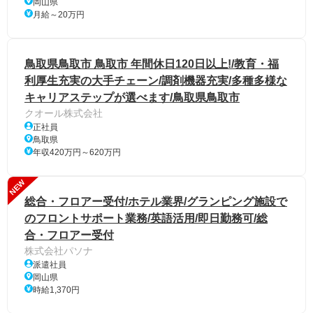
岡山県
月給～20万円
鳥取県鳥取市 鳥取市 年間休日120日以上!/教育・福
利厚生充実の大手チェーン/調剤機器充実/多種多様な
キャリアステップが選べます/鳥取県鳥取市
クオール株式会社
正社員
鳥取県
年収420万円～620万円
NEW
総合・フロアー受付/ホテル業界/グランピング施設で
のフロントサポート業務/英語活用/即日勤務可/総
合・フロアー受付
株式会社パソナ
派遣社員
岡山県
時給1,370円