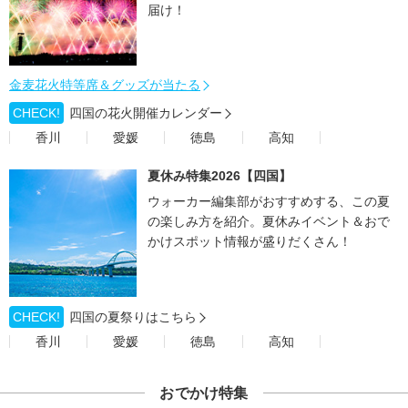
届け！
金麦花火特等席＆グッズが当たる
CHECK!
四国の花火開催カレンダー
香川
愛媛
徳島
高知
夏休み特集2026【四国】
ウォーカー編集部がおすすめする、この夏
の楽しみ方を紹介。夏休みイベント＆おで
かけスポット情報が盛りだくさん！
CHECK!
四国の夏祭りはこちら
香川
愛媛
徳島
高知
おでかけ特集