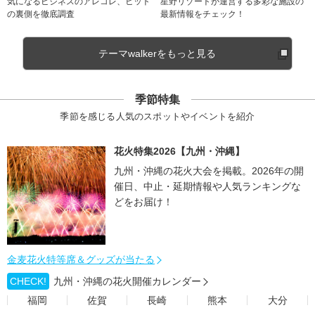
気になるビジネスのアレコレ、ヒット
星野リゾートが運営する多彩な施設の
の裏側を徹底調査
最新情報をチェック！
テーマwalkerをもっと見る
季節特集
季節を感じる人気のスポットやイベントを紹介
花火特集2026【九州・沖縄】
九州・沖縄の花火大会を掲載。2026年の開
催日、中止・延期情報や人気ランキングな
どをお届け！
金麦花火特等席＆グッズが当たる
CHECK!
九州・沖縄の花火開催カレンダー
福岡
佐賀
長崎
熊本
大分