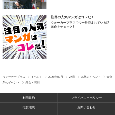
注目の人気マンガはコレだ！
ウォーカープラスで今一番読まれている話
題作をチェック!!
ウォーカープラス
イベント
2026年02月
27日
九州のイベント
大分
県のイベント
舞台・演劇
利用規約
プライバシーポリシー
推奨環境
お問い合わせ