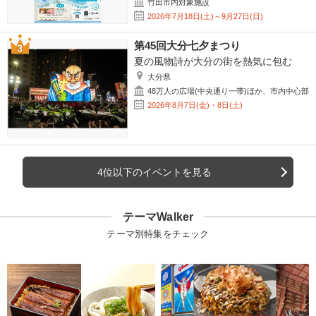
竹田市内対象施設
2026年7月18日(土)～9月27日(日)
第45回大分七夕まつり
夏の風物詩が大分の街を熱気に包む
大分県
48万人の広場(中央通り一帯)ほか、市内中心部
2026年8月7日(金)・8日(土)
4位以下のイベントを見る
テーマWalker
テーマ別特集をチェック