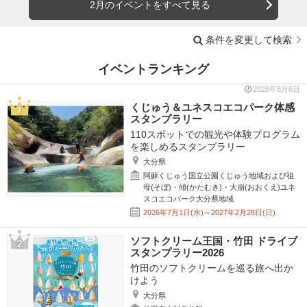
2月のイベントをすべて見る
条件を変更して検索
イベントランキング
2026年8月6日
くじゅう＆ユネスコエコパーク体感
スタンプラリー
110スポットでの観光や体験プログラム
を楽しめるスタンプラリー
大分県
阿蘇くじゅう国立公園くじゅう地域および祖
母(そぼ)・傾(かたむき)・大崩(おおくえ)ユネ
スコエコパーク大分県地域
2026年7月1日(水)～2027年2月28日(日)
ソフトクリーム王国・竹田 ドライブ
スタンプラリー2026
竹田のソフトクリームを巡る旅へ出か
けよう
大分県