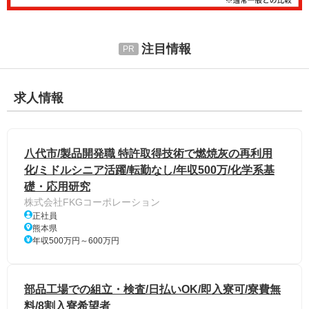
注目情報
求人情報
八代市/製品開発職 特許取得技術で燃焼灰の再利用
化/ミドルシニア活躍/転勤なし/年収500万/化学系基
礎・応用研究
株式会社FKGコーポレーション
正社員
熊本県
年収500万円～600万円
部品工場での組立・検査/日払いOK/即入寮可/寮費無
料/8割入寮希望者