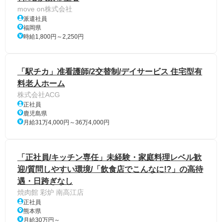
move on株式会社
派遣社員
福岡県
時給1,800円～2,250円
「駅チカ」准看護師/2交替制/デイサービス 住宅型有
料老人ホーム
株式会社ACG
正社員
鹿児島県
月給31万4,000円～36万4,000円
「正社員/キッチン専任」未経験・家庭料理レベル歓
迎/質問しやすい環境/「飲食店でこんなに!?」の高待
遇・日跨ぎなし
焼肉館 彩炉 南高江店
正社員
熊本県
月給30万円～