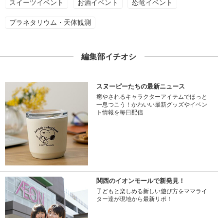
スイーツイベント
お酒イベント
恐竜イベント
プラネタリウム・天体観測
編集部イチオシ
スヌーピーたちの最新ニュース
癒やされるキャラクターアイテムでほっと
一息つこう！かわいい最新グッズやイベン
ト情報を毎日配信
関西のイオンモールで新発見！
子どもと楽しめる新しい遊び方をママライ
ター達が現地から最新リポ！