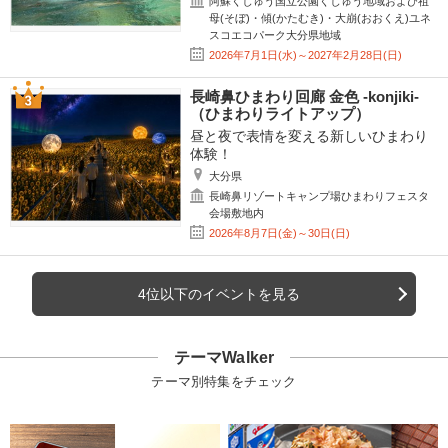
阿蘇くじゅう国立公園くじゅう地域および祖
母(そぼ)・傾(かたむき)・大崩(おおくえ)ユネ
スコエコパーク大分県地域
2026年7月1日(水)～2027年2月28日(日)
長崎鼻ひまわり回廊 金色 -konjiki-
（ひまわりライトアップ）
昼と夜で表情を変える新しいひまわり
体験！
大分県
長崎鼻リゾートキャンプ場ひまわりフェスタ
会場敷地内
2026年8月7日(金)～30日(日)
4位以下のイベントを見る
テーマWalker
テーマ別特集をチェック