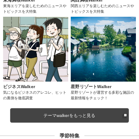
東海エリアを楽しむためのニュースや
関西エリアを楽しむためのニュースや
トピックスを大特集
トピックスを大特集
ビジネスWalker
星野リゾートWalker
気になるビジネスのアレコレ、ヒット
星野リゾートが運営する多彩な施設の
の裏側を徹底調査
最新情報をチェック！
テーマwalkerをもっと見る
季節特集