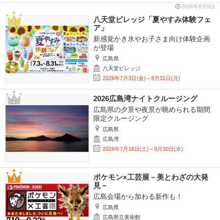
2026年8月9日
八天堂ビレッジ「夏やすみ体験フェ
ア」
新感覚かき氷やお子さま向け体験企画
が登場
広島県
八天堂ビレッジ
2026年7月3日(金)～8月31日(月)
2026広島湾ナイトクルージング
広島県の夕景や夜景が眺められる期間
限定クルージング
広島県
広島湾
2026年7月18日(土)～9月30日(水)
ポケモン×工芸展－美とわざの大発
見－
広島会場から加わる新作も！
広島県
広島県立美術館