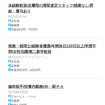
未経験歓迎/反響型の買取査定スタッフ/残業なし/昇
給・賞与あり
株式会社Evo
正社員
島根県
月給30万円～70万円
税務・税理士/経験者優遇/年間休日120日以上/学歴不
問/女性活躍/第二新卒歓迎
株式会社ユアーズブレーン
正社員
広島県
年収360万円～420万円
歯科助手/扶養内勤務OK・駅チカ
水内歯科医院
アルバイト・パート
広島県
時給1,100円